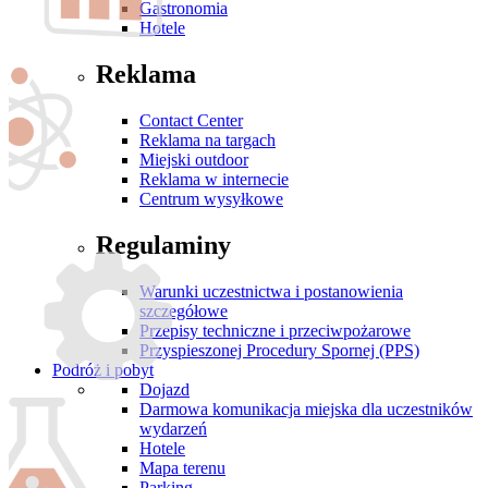
Gastronomia
Hotele
Reklama
Contact Center
Reklama na targach
Miejski outdoor
Reklama w internecie
Centrum wysyłkowe
Regulaminy
Warunki uczestnictwa i postanowienia
szczegółowe
Przepisy techniczne i przeciwpożarowe
Przyspieszonej Procedury Spornej (PPS)
Podróż i pobyt
Dojazd
Darmowa komunikacja miejska dla uczestników
wydarzeń
Hotele
Mapa terenu
Parking