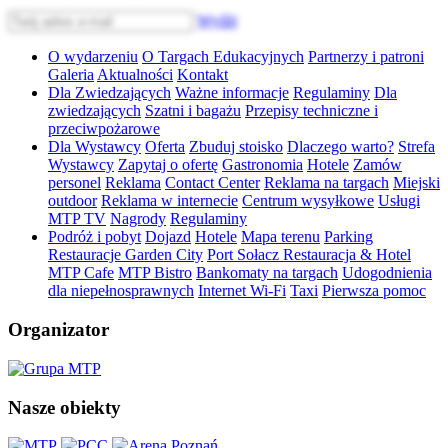
Wyślij
O wydarzeniu
O Targach Edukacyjnych
Partnerzy i patroni
Galeria
Aktualności
Kontakt
Dla Zwiedzających
Ważne informacje
Regulaminy
Dla
zwiedzających
Szatni i bagażu
Przepisy techniczne i
przeciwpożarowe
Dla Wystawcy
Oferta
Zbuduj stoisko
Dlaczego warto?
Strefa
Wystawcy
Zapytaj o ofertę
Gastronomia
Hotele
Zamów
personel
Reklama
Contact Center
Reklama na targach
Miejski
outdoor
Reklama w internecie
Centrum wysyłkowe
Usługi
MTP TV
Nagrody
Regulaminy
Podróż i pobyt
Dojazd
Hotele
Mapa terenu
Parking
Restauracje Garden City
Port Sołacz Restauracja & Hotel
MTP Cafe
MTP Bistro
Bankomaty na targach
Udogodnienia
dla niepełnosprawnych
Internet Wi-Fi
Taxi
Pierwsza pomoc
Organizator
Nasze obiekty