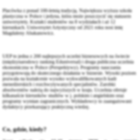
Placówka z ponad 100-letnią tradycją. Największa wyższa szkoła
plastyczna w Polsce i jedyna, która może poszczycić się statusem
uniwersytety. Kształci studentów na 8 wydziałach i aż 12
kierunkach. Uniwersytet Artystyczny od 2021 roku nosi imię
Magdaleny Abakanowicz.
UEP to jedna z 200 najlepszych uczelni biznesowych na świecie
(międzynarodowy ranking Eduniversal) i druga publiczna uczelnia
ekonomiczna w Polsce (Perspektywy). Programy nauczania
przygotowują do skutecznego działania w biznesie. Wysoki poziom
pozwala na kształcenie wysoko wykwalifikowanych kadr
menedżerskich i rozchwytywanych specjalistów. Zarobki
absolwentów należą do najwyższych w kraju. Uczelnia oferuje
kilkanaście kierunków studiów w j. polskim i angielskim oraz
programy wymian zagranicznych. Wykładowcy to zaangażowani
dydaktycy przekazujący praktyczną wiedzę.
Co, gdzie, kiedy?