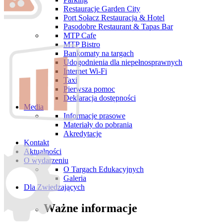
Restauracje Garden City
Port Sołacz Restauracja & Hotel
Pasodobre Restaurant & Tapas Bar
MTP Cafe
MTP Bistro
Bankomaty na targach
Udogodnienia dla niepełnosprawnych
Internet Wi-Fi
Taxi
Pierwsza pomoc
Deklaracja dostępności
Media
Informacje prasowe
Materiały do pobrania
Akredytacje
Kontakt
Aktualności
O wydarzeniu
O Targach Edukacyjnych
Galeria
Dla Zwiedzających
Ważne informacje