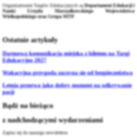
Organizatorami Targów Edukacyjnych są
Departament Edukacji i
Nauki
Urzędu Marszałkowskiego Województwa
Wielkopolskiego oraz Grupa MTP
.
Ostatnie artykuły
Darmowa komunikacja miejska z biletem na Targi
Edukacyjne 2027
Wakacyjna przygoda zaczyna się od bezpieczeństwa
Letnia przerwa jako dobry moment na odkrywanie
pasji
Bądź na bieżąco
z nadchodzącymi wydarzeniami
Zapisz się do naszego newslettera