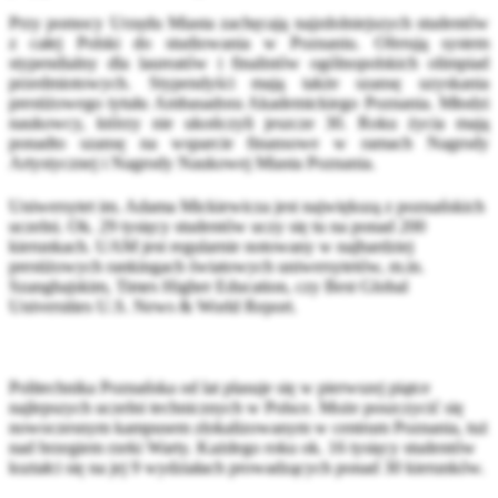
Przy pomocy Urzędu Miasta zachęcają najzdolniejszych studentów
z całej Polski do studiowania w Poznaniu. Oferują system
stypendialny dla laureatów i finalistów ogólnopolskich olimpiad
przedmiotowych. Stypendyści mają także szansę uzyskania
prestiżowego tytułu Ambasadora Akademickiego Poznania. Młodzi
naukowcy, którzy nie ukończyli jeszcze 30. Roku życia mają
ponadto szansę na wsparcie finansowe w ramach Nagrody
Artystycznej i Nagrody Naukowej Miasta Poznania.
Uniwersytet im. Adama Mickiewicza jest największą z poznańskich
uczelni. Ok. 29 tysięcy studentów uczy się tu na ponad 200
kierunkach. UAM jest regularnie notowany w najbardziej
prestiżowych rankingach światowych uniwersytetów, m.in.
Szanghajskim, Times Higher Education, czy Best Global
Universities U.S. News & World Report.
Politechnika Poznańska od lat plasuje się w pierwszej piątce
najlepszych uczelni technicznych w Polsce. Może poszczycić się
nowoczesnym kampusem zlokalizowanym w centrum Poznania, tuż
nad brzegiem rzeki Warty. Każdego roku ok. 16 tysięcy studentów
kształci się na jej 9 wydziałach prowadzących ponad 30 kierunków.