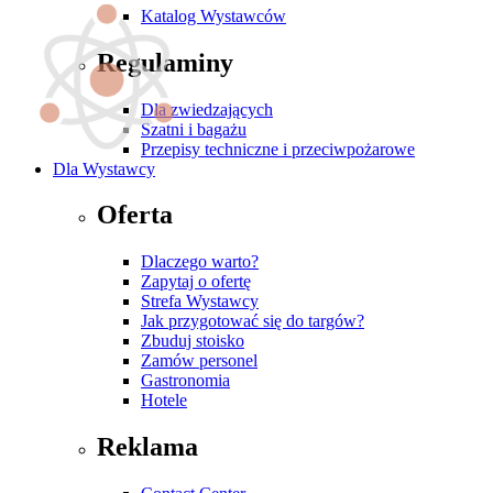
Katalog Wystawców
Regulaminy
Dla zwiedzających
Szatni i bagażu
Przepisy techniczne i przeciwpożarowe
Dla Wystawcy
Oferta
Dlaczego warto?
Zapytaj o ofertę
Strefa Wystawcy
Jak przygotować się do targów?
Zbuduj stoisko
Zamów personel
Gastronomia
Hotele
Reklama