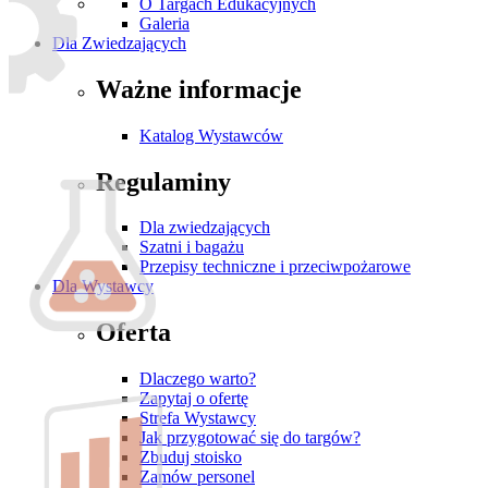
O Targach Edukacyjnych
Galeria
Dla Zwiedzających
Ważne informacje
Katalog Wystawców
Regulaminy
Dla zwiedzających
Szatni i bagażu
Przepisy techniczne i przeciwpożarowe
Dla Wystawcy
Oferta
Dlaczego warto?
Zapytaj o ofertę
Strefa Wystawcy
Jak przygotować się do targów?
Zbuduj stoisko
Zamów personel