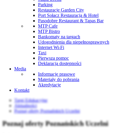
Parking
Restauracje Garden City
Port Sołacz Restauracja & Hotel
Pasodobre Restaurant & Tapas Bar
MTP Cafe
MTP Bistro
Bankomaty na targach
Udogodnienia dla niepełnosprawnych
Internet Wi-Fi
Taxi
Pierwsza pomoc
Deklaracja dostępności
Media
Informacje prasowe
Materiały do pobrania
Akredytacje
Kontakt
Targi Edukacyjne
Aktualności
Poznaj oferty Poznańskich Uczelni
Poznaj oferty Poznańskich Uczelni