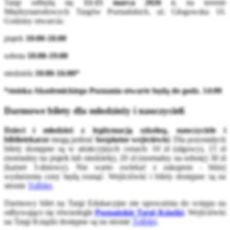
Targi odbędą się
13-15 marca 2026 r.
na terenie
Międzynarodowych Targów Poznańskich, ul. Głogowska 10.
Godziny otwarcia:
piątek
10:00-18:00
sobota
10:00-19:00
niedziela
10:00-16:00*
*stoiska Akademickiego Poznania otwarte będą do godz. 14:00
Darmowe bilety dla młodzieży i nauczycieli
Dzieci i młodzież z legitymacją szkolną, nauczyciele i
bibliotekarze
mogą pobrać
bezpłatne wejściówki
. Dla pozostałych
bilety dostępne są w atrakcyjnych cenach: 10 zł (ulgowy), 15 zł
(normalny na piątek lub niedzielę), 20 zł (normalny na sobotę) 30 zł
(karnet 3-dniowy). Nie warto zwlekać z zakupem - bliżej
wydarzenia ceny będą rosnąć. Wejściówki i bilety dostępne są na
stronie
ToBilet
.
Darmowy bilet na Targi Edukacyjne nie upoważnia do wstępu na
odbywające się równolegle
Poznańskie Targi Książki
. Wejściówki
na Targi Książki dostępne są na stronie
ToBilet
.