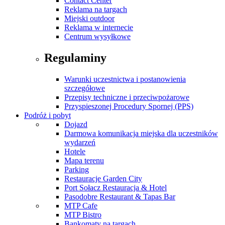
Contact Center
Reklama na targach
Miejski outdoor
Reklama w internecie
Centrum wysyłkowe
Regulaminy
Warunki uczestnictwa i postanowienia
szczegółowe
Przepisy techniczne i przeciwpożarowe
Przyspieszonej Procedury Spornej (PPS)
Podróż i pobyt
Dojazd
Darmowa komunikacja miejska dla uczestników
wydarzeń
Hotele
Mapa terenu
Parking
Restauracje Garden City
Port Sołacz Restauracja & Hotel
Pasodobre Restaurant & Tapas Bar
MTP Cafe
MTP Bistro
Bankomaty na targach