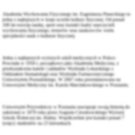
Akademia Wychowania Fizycznego im. Eugeniusza Piaseckiego to
jedna z najlepszych w kraju uczelni kultury fizycznej. Od ponad
100 lat rozwija naukę, sport oraz kształci kadry nauczycieli
wychowania fizycznego, trenerów oraz naukowców wielu
specjalności nauk o kulturze fizycznej.
Jedna z najlepszych wyższych szkół medycznych w Polsce.
Powstała w 1950 r, początkowo jako Akademia Medyczna, z
przekształcenia katedr i zakładów Wydziału Lekarskiego z
Oddziałem Stomatologii oraz Wydziału Farmaceutycznego
Uniwersytetu Poznańskiego. W 2007 roku przemianowana na
Uniwersytet Medyczny im. Karola Marcinkowskiego w Poznaniu.
Uniwersytet Przyrodniczy w Poznaniu nawiązuje swoją historią do
założonej w 1870 roku przez Augusta Cieszkowskiego Wyższej
Szkoły Rolniczej im. Haliny. Współcześnie jest kształci ponad 7
tysięcy studentów na 23 kierunkach.