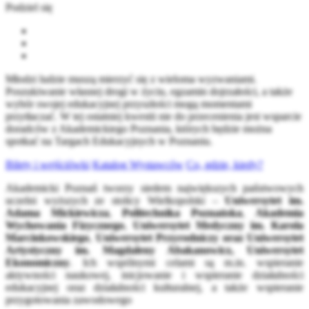
Podziel się
Młodzi ludzie muszą mierzyć się z wieloma wyzwaniami.
Poszukiwanie własnej drogi w życiu, egzamin dojrzałości, a także
wybór swojej edukacyjnej przyszłości mogą momentami
przytłaczać. W tej ostatniej kwestii nie do przecenienia jest wsparcie
doradców z Akademickiego Poznania, których będzie można
spotkać na Targach Edukacyjnych w Poznaniu.
Bilety i wejściówki
Katalog Wystawców
Co, gdzie, kiedy?
Akademicki Poznań tworzy siedem największych państwowych
uczelni wyższych ze stolicy Wielkopolski –
Uniwersytet im.
Adama Mickiewicza
,
Politechnika Poznańska
,
Akademia
Wychowania Fizycznego
,
Uniwersytet Medyczny im. Karola
Marcinkowskiego
,
Uniwersytet Przyrodniczy oraz Uniwersytet
Artystyczny im. Magdaleny Abakanowicz, Uniwersytet
Ekonomiczny
. Ich wspólnymi celami są m.in. wspieranie
aktywności naukowej, inicjowanie i wspieranie działalności
edukacyjnej oraz działalności kulturalnej, a także wspieranie
przygotowania zawodowego