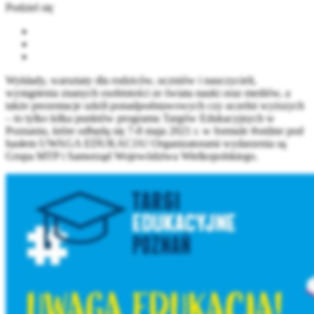
Podziel się
Wykłady, warsztaty dla rodziców, uczniów i nauczycieli,
wystąpienia znanych osobistości ze świata nauki oraz mediów, a
także prezentacje szkół ponadpodstawowych czy uczelni wyższych
– to tylko kilka punktów programu Targów Edukacyjnych w
Poznaniu, które odbędą się 7-8 maja 2021 r. w formule #online pod
hasłem UWAGA EDUKACJA! Organizatorami wydarzenia są
Grupa MTP i Samorząd Województwa Wielkopolskiego.