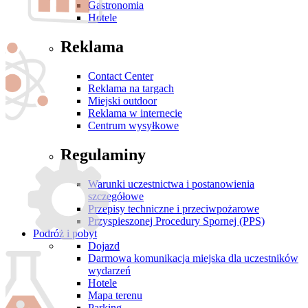
Gastronomia
Hotele
Reklama
Contact Center
Reklama na targach
Miejski outdoor
Reklama w internecie
Centrum wysyłkowe
Regulaminy
Warunki uczestnictwa i postanowienia
szczegółowe
Przepisy techniczne i przeciwpożarowe
Przyspieszonej Procedury Spornej (PPS)
Podróż i pobyt
Dojazd
Darmowa komunikacja miejska dla uczestników
wydarzeń
Hotele
Mapa terenu
Parking