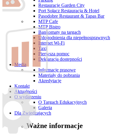
Restauracje Garden City
Port Sołacz Restauracja & Hotel
Pasodobre Restaurant & Tapas Bar
MTP Cafe
MTP Bistro
Bankomaty na targach
Udogodnienia dla niepełnosprawnych
Internet Wi-Fi
Taxi
Pierwsza pomoc
Deklaracja dostępności
Media
Informacje prasowe
Materiały do pobrania
Akredytacje
Kontakt
Aktualności
O wydarzeniu
O Targach Edukacyjnych
Galeria
Dla Zwiedzających
Ważne informacje