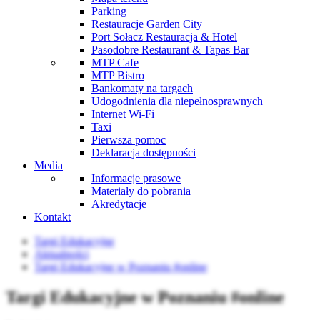
Parking
Restauracje Garden City
Port Sołacz Restauracja & Hotel
Pasodobre Restaurant & Tapas Bar
MTP Cafe
MTP Bistro
Bankomaty na targach
Udogodnienia dla niepełnosprawnych
Internet Wi-Fi
Taxi
Pierwsza pomoc
Deklaracja dostępności
Media
Informacje prasowe
Materiały do pobrania
Akredytacje
Kontakt
Targi Edukacyjne
Aktualności
Targi Edukacyjne w Poznaniu #online
Targi Edukacyjne w Poznaniu #online