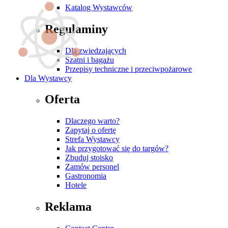
Katalog Wystawców
Regulaminy
Dla zwiedzających
Szatni i bagażu
Przepisy techniczne i przeciwpożarowe
Dla Wystawcy
Oferta
Dlaczego warto?
Zapytaj o ofertę
Strefa Wystawcy
Jak przygotować się do targów?
Zbuduj stoisko
Zamów personel
Gastronomia
Hotele
Reklama