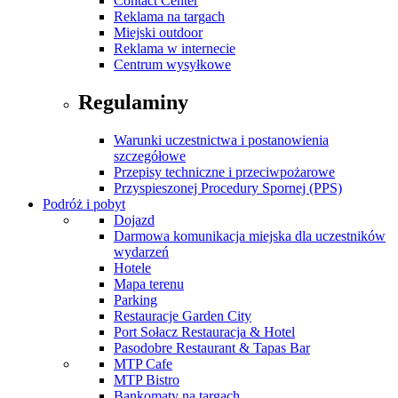
Contact Center
Reklama na targach
Miejski outdoor
Reklama w internecie
Centrum wysyłkowe
Regulaminy
Warunki uczestnictwa i postanowienia
szczegółowe
Przepisy techniczne i przeciwpożarowe
Przyspieszonej Procedury Spornej (PPS)
Podróż i pobyt
Dojazd
Darmowa komunikacja miejska dla uczestników
wydarzeń
Hotele
Mapa terenu
Parking
Restauracje Garden City
Port Sołacz Restauracja & Hotel
Pasodobre Restaurant & Tapas Bar
MTP Cafe
MTP Bistro
Bankomaty na targach