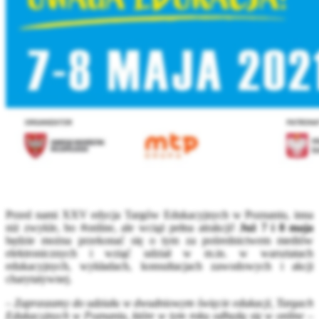
Przed nami XXV edycja Targów Edukacyjnych w Poznaniu, inna
niż zwykle, bo #online, ale wciąż pełna atrakcji!
Już 7 i 8 maja
będzie można przekonać się o tym za pośrednictwem mediów
elektronicznych i wziąć udział w m.in. w warsztatach
edukacyjnych, wykładach, konsultacjach zawodowych i akcji
charytatywnej.
–
Zapraszamy do udziału w dwudniowym święcie edukacji, Targach
Edukacyjnych w Poznaniu, które w tym roku odbędą się w online –