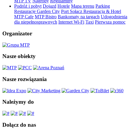
MTP TV
Nagrody
Regulaminy
Podróż i pobyt
Dojazd
Hotele
Mapa terenu
Parking
Restauracje Garden City
Port Sołacz Restauracja & Hotel
MTP Cafe
MTP Bistro
Bankomaty na targach
Udogodnienia
dla niepełnosprawnych
Internet Wi-Fi
Taxi
Pierwsza pomoc
Organizator
Nasze obiekty
Nasze rozwiązania
Należymy do
Dołącz do nas