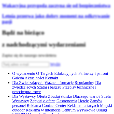
Wakacyjna przygoda zaczyna się od bezpieczeństwa
Letnia przerwa jako dobry moment na odkrywanie
pasji
Bądź na bieżąco
z nadchodzącymi wydarzeniami
Zapisz się do naszego newslettera
Wyślij
O wydarzeniu
O Targach Edukacyjnych
Partnerzy i patroni
Galeria
Aktualności
Kontakt
Dla Zwiedzających
Ważne informacje
Regulaminy
Dla
zwiedzających
Szatni i bagażu
Przepisy techniczne i
przeciwpożarowe
Dla Wystawcy
Oferta
Zbuduj stoisko
Dlaczego warto?
Strefa
Wystawcy
Zapytaj o ofertę
Gastronomia
Hotele
Zamów
personel
Reklama
Contact Center
Reklama na targach
Miejski
outdoor
Reklama w internecie
Centrum wysyłkowe
Usługi