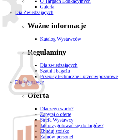
O Targach Edukacyjnych
Galeria
Dla Zwiedzających
Ważne informacje
Katalog Wystawców
Regulaminy
Dla zwiedzających
Szatni i bagażu
Przepisy techniczne i przeciwpożarowe
Dla Wystawcy
Oferta
Dlaczego warto?
Zapytaj o ofertę
Strefa Wystawcy
Jak przygotować się do targów?
Zbuduj stoisko
Zamów personel