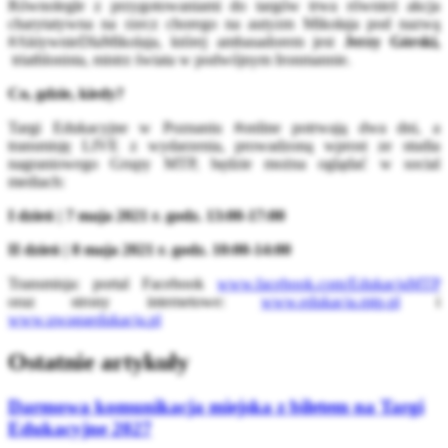
Równolegle z przygotowaniami do targów trwa również akcja
charytatywna na rzecz chorego na autyzm Mikołaja pod nazwą
#AktywnieDlaMikolaja, której ambasadorem jest
Jerzy Górski,
triathlonista, mistrz świata w podwójnym Ironmannie.
Co, gdzie, kiedy?
Targi Edukacyjne w Poznaniu #online potrwają dwa dni, a
transmisję LIVE z wydarzenia, prowadzoną wprost ze studia
nagraniowego Grupy MTP, będzie można oglądać w social
mediach:
I dzień | 7 maja 2021 r. godz. 13:00-17:00
II dzień | 8 maja 2021 r. godz. 10:00-14:00
Transmisja: portal Facebook
www.facebook.com/EdukacjaMTP
oraz strony internetowe:
www.edukacja.mtp.pl
i
www.uwagaedukacja.pl
Ostatnie artykuły
Darmowa komunikacja miejska z biletem na Targi
Edukacyjne 2027