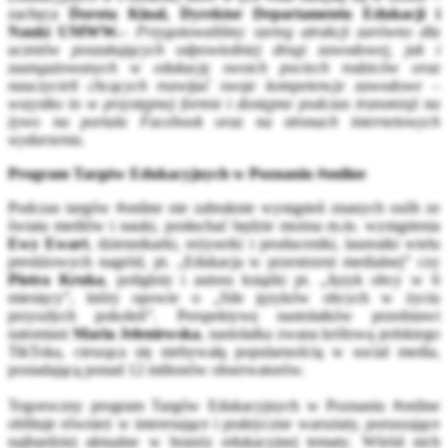
zachęca
Dorota Kinal, Dyrektor Departamentu Edukacji i
Nauki UMWW.
–
Przygotowaliśmy szereg atrakcji zarówno dla
uczniów poszukujących odpowiedniej drogi zawodowej, jak i
zaangażowanych w edukację swoich pociech rodziców oraz
nauczycieli chcących rozwijać swoje kompetencje zawodowe –
wszystko to w przystępnej formie i dostępne podczas transmisji na
żywo na portalu Facebook oraz na stronach internetowych
wydarzenia.
Program Targów Edukacyjnych w Poznaniu #online
Podczas targów #online nie zabraknie wystąpień znanych osób ze
świata mediów i nauki, posłuchać będzie można m.in. wystąpienia
Ewy Ewart
, dziennikarki, reżyserki i producentki, laureatki wielu
prestiżowych nagród, pt. „Edukacja w przestrzeni medialnej” czy
Piotra Kruka
, poligloty i autora książki pt. „Język obcy w 6
miesięcy”, który opowie o „Sile języków obcych w życiu
przyszłych pokoleń”. Perspektywę nastolatków przedstawi
natomiast
Maria Jeleniewska
, nastolatka zwana królową polskiego
TikToka, ciesząca się niebywałą popularnością w social media,
posiadającą ponad 12 milionów obserwatorów.
Tegoroczny program Targów Edukacyjnych w Poznaniu #online
obfituje również w interesujące i praktyczne warsztaty, poruszające
najbardziej aktualne w branży edukacyjnej tematy. Wśród nich