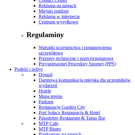
Contact Center
Reklama na targach
Miejski outdoor
Reklama w internecie
Centrum wysyłkowe
Regulaminy
Warunki uczestnictwa i postanowienia
szczegółowe
Przepisy techniczne i przeciwpożarowe
Przyspieszonej Procedury Spornej (PPS)
Podróż i pobyt
Dojazd
Darmowa komunikacja miejska dla uczestników
wydarzeń
Hotele
Mapa terenu
Parking
Restauracje Garden City
Port Sołacz Restauracja & Hotel
Pasodobre Restaurant & Tapas Bar
MTP Cafe
MTP Bistro
Bankomaty na targach