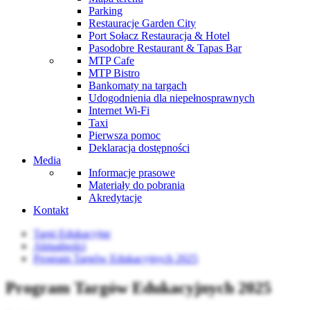
Parking
Restauracje Garden City
Port Sołacz Restauracja & Hotel
Pasodobre Restaurant & Tapas Bar
MTP Cafe
MTP Bistro
Bankomaty na targach
Udogodnienia dla niepełnosprawnych
Internet Wi-Fi
Taxi
Pierwsza pomoc
Deklaracja dostępności
Media
Informacje prasowe
Materiały do pobrania
Akredytacje
Kontakt
Targi Edukacyjne
Aktualności
Program Targów Edukacyjnych 2025
Program Targów Edukacyjnych 2025