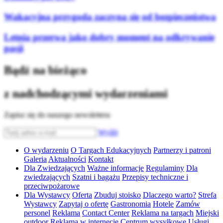
Wakacyjna przygoda zaczyna się od bezpieczeństwa
Letnia przerwa jako dobry moment na odkrywanie
pasji
Bądź na bieżąco
z nadchodzącymi wydarzeniami
Zapisz się do naszego newslettera
Wyślij
O wydarzeniu
O Targach Edukacyjnych
Partnerzy i patroni
Galeria
Aktualności
Kontakt
Dla Zwiedzających
Ważne informacje
Regulaminy
Dla
zwiedzających
Szatni i bagażu
Przepisy techniczne i
przeciwpożarowe
Dla Wystawcy
Oferta
Zbuduj stoisko
Dlaczego warto?
Strefa
Wystawcy
Zapytaj o ofertę
Gastronomia
Hotele
Zamów
personel
Reklama
Contact Center
Reklama na targach
Miejski
outdoor
Reklama w internecie
Centrum wysyłkowe
Usługi