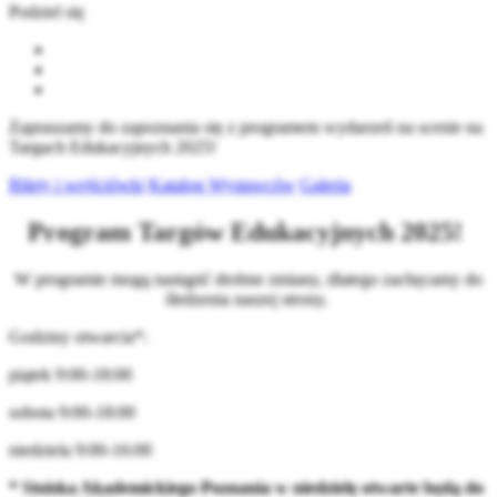
Podziel się
Zapraszamy do zapoznania się z programem wydarzeń na scenie na
Targach Edukacyjnych 2025!
Bilety i wejściówki
Katalog Wystawców
Galeria
Program Targów Edukacyjnych 2025!
W programie mogą nastąpić drobne zmiany, dlatego zachęcamy do
śledzenia naszej strony.
Godziny otwarcia*:
piątek 9:00-18:00
sobota 9:00-18:00
niedziela 9:00-16:00
* Stoiska Akademickiego Poznania w niedzielę otwarte będą do