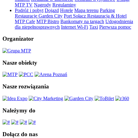
MTP TV
Nagrody
Regulaminy
Podróż i pobyt
Dojazd
Hotele
Mapa terenu
Parking
Restauracje Garden City
Port Sołacz Restauracja & Hotel
MTP Cafe
MTP Bistro
Bankomaty na targach
Udogodnienia
dla niepełnosprawnych
Internet Wi-Fi
Taxi
Pierwsza pomoc
Organizator
Nasze obiekty
Nasze rozwiązania
Należymy do
Dołącz do nas