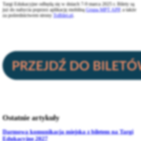
Targi Edukacyjne odbędą się w dniach 7-9 marca 2025 r. Bilety są
już do nabycia poprzez aplikację mobilną
Grupa MPT APP
, a także
za pośrednictwem strony
ToBilet.pl
.
Ostatnie artykuły
Darmowa komunikacja miejska z biletem na Targi
Edukacyjne 2027