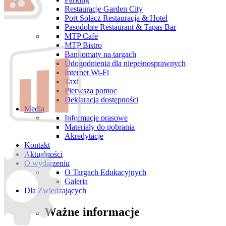
Restauracje Garden City
Port Sołacz Restauracja & Hotel
Pasodobre Restaurant & Tapas Bar
MTP Cafe
MTP Bistro
Bankomaty na targach
Udogodnienia dla niepełnosprawnych
Internet Wi-Fi
Taxi
Pierwsza pomoc
Deklaracja dostępności
Media
Informacje prasowe
Materiały do pobrania
Akredytacje
Kontakt
Aktualności
O wydarzeniu
O Targach Edukacyjnych
Galeria
Dla Zwiedzających
Ważne informacje