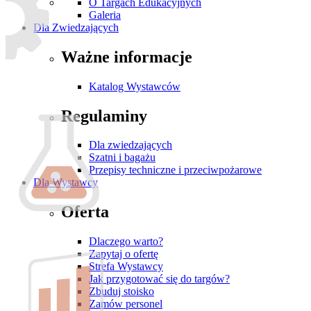
O Targach Edukacyjnych
Galeria
Dla Zwiedzających
Ważne informacje
Katalog Wystawców
Regulaminy
Dla zwiedzających
Szatni i bagażu
Przepisy techniczne i przeciwpożarowe
Dla Wystawcy
Oferta
Dlaczego warto?
Zapytaj o ofertę
Strefa Wystawcy
Jak przygotować się do targów?
Zbuduj stoisko
Zamów personel