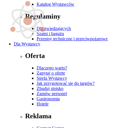
Katalog Wystawców
Regulaminy
Dla zwiedzających
Szatni i bagażu
Przepisy techniczne i przeciwpożarowe
Dla Wystawcy
Oferta
Dlaczego warto?
Zapytaj o ofertę
Strefa Wystawcy
Jak przygotować się do targów?
Zbuduj stoisko
Zamów personel
Gastronomia
Hotele
Reklama