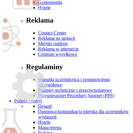
Gastronomia
Hotele
Reklama
Contact Center
Reklama na targach
Miejski outdoor
Reklama w internecie
Centrum wysyłkowe
Regulaminy
Warunki uczestnictwa i postanowienia
szczegółowe
Przepisy techniczne i przeciwpożarowe
Przyspieszonej Procedury Spornej (PPS)
Podróż i pobyt
Dojazd
Darmowa komunikacja miejska dla uczestników
wydarzeń
Hotele
Mapa terenu
Parking