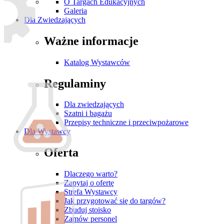
O Targach Edukacyjnych
Galeria
Dla Zwiedzających
Ważne informacje
Katalog Wystawców
Regulaminy
Dla zwiedzających
Szatni i bagażu
Przepisy techniczne i przeciwpożarowe
Dla Wystawcy
Oferta
Dlaczego warto?
Zapytaj o ofertę
Strefa Wystawcy
Jak przygotować się do targów?
Zbuduj stoisko
Zamów personel