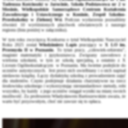
Tadeusza Kościuszki w Jarocinie, Szkoła Podstawowa nr 2 w
Mosinie, Wielkopolskie Samorządowe Centrum Kształcenia
Zawodowego i Ustawicznego w Koninie, Zespół Szkolno-
Przedszkolny w Zielonej Wsi
. Podczas wydarzenia poznaliśmy
również 10 wyróżnionych placówek oświatowych z naszego
regionu (lista poniżej w załączniku).
W tym roku zwycięzcą Konkursu o tytuł Wielkopolski Nauczyciel
Roku 2025 został
Włodzimierz Lapis
pracujący w
X LO im.
Przemysła II w Poznaniu
. To tytan pracy, „człowiek-orkiestra”,
magister matematyki i językoznawca. Związany zawodowo z
wieloma szkołami, w tym ze szkołą specjalną, a ostatnio z X
Liceum Ogólnokształcącym w Poznaniu. Ma świetne podejście do
uczniów autystycznych. Jest przez nich uwielbiany i o nich napisał
niedawno książkę. Łączy dydaktykę szkolną z prowadzeniem zajęć
dla studentów. Często podejmuje działania charytatywne na rzecz
środowiska szkolnego i wykorzystując niestandardowe metody, robi
wszystko, by każdy z jego uczniów osiągał wyniki na miarę swoich
możliwość. Za profesorem Władysławem Bartoszewskim uważa, że
warto być przyzwoitym, choć nie zawsze się to opłaca.