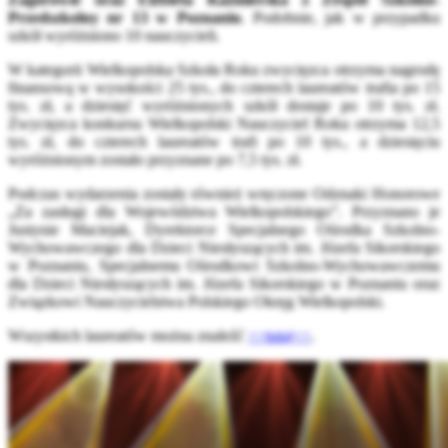
Przedszkolny nr 13 w Poznaniu
. Podobnie, jak w przypadku
szkół wyróżniono 10 nauczycieli.
W kategorii Wielkopolska Szkoła Roku zwycięzca otrzyma nagrodę
finansową w wysokości 25 tys., do czterech laureatów trafia po 15
tys. zł, a dziesięć wyróżnionych szkół dostaje po 10 tys. zł.
Zwycięzca konkursu Wielkopolski Nauczyciel Roku otrzyma 12,5
tys. zł, do czterech laureatów trafi po 10 tys., a dziesięciu
wyróżnionym zostało przyznane po 7,5 tys. zł.
Podczas wydarzenia zostały również wręczone Odznaki Honorowe
„Za zasługi dla Województwa Wielkopolskiego”. Przyznano je
Justynie Maciejak, Dyrektorce Specjalnego Ośrodka Szkolno-
Wychowawczego dla Dzieci Niesłyszących im. Józefa Sikorskiego
w Poznaniu, Specjalnemu Ośrodkowi Szkolno-Wychowawczemu
dla Dzieci Niesłyszących im. Józefa Sikorskiego w Poznaniu oraz
Związkowi Nauczycielstwa Polskiego Okręg Wielkopolski.
Wszystkich laureatów można znaleźć
>>tutaj<<
.