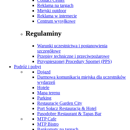
Contact Center
Reklama na targach
Miejski outdoor
Reklama w internecie
Centrum wysyłkowe
Regulaminy
Warunki uczestnictwa i postanowienia
szczegółowe
Przepisy techniczne i przeciwpożarowe
Przyspieszonej Procedury Spornej (PPS)
Podróż i pobyt
Dojazd
Darmowa komunikacja miejska dla uczestników
wydarzeń
Hotele
Mapa terenu
Parking
Restauracje Garden City
Port Sołacz Restauracja & Hotel
Pasodobre Restaurant & Tapas Bar
MTP Cafe
MTP Bistro
Bankomaty na targach