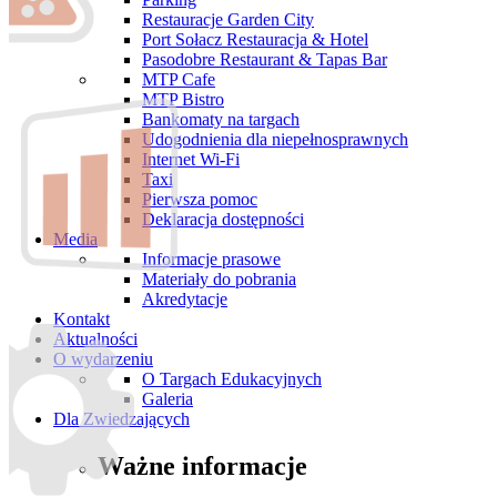
Restauracje Garden City
Port Sołacz Restauracja & Hotel
Pasodobre Restaurant & Tapas Bar
MTP Cafe
MTP Bistro
Bankomaty na targach
Udogodnienia dla niepełnosprawnych
Internet Wi-Fi
Taxi
Pierwsza pomoc
Deklaracja dostępności
Media
Informacje prasowe
Materiały do pobrania
Akredytacje
Kontakt
Aktualności
O wydarzeniu
O Targach Edukacyjnych
Galeria
Dla Zwiedzających
Ważne informacje