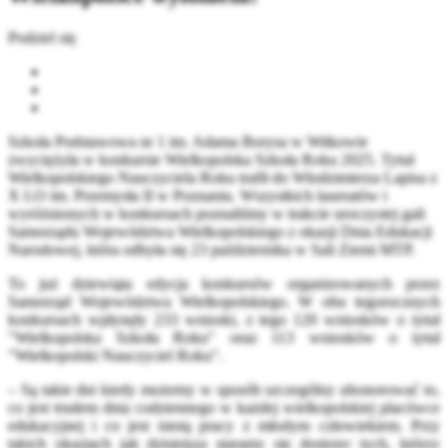
Podziel się
Szkoła Podstawowa nr 1 im. Adama Borysa w Witkowie
zwyciężyła w konkursie Wielkopolska Szkoła Roku 2025. Tytuł
Wielkopolskiego Nauczyciela Roku trafił do Włodzimierza Lapisa z
X LO im. Przemysła II w Poznaniu. Wszystkich laureatów i
wyróżnionych w konkursach poznaliśmy w trakcie uroczystej gali
Samorządu Województwa Wielkopolskiego z okazji Dnia Edukacji
Narodowej, która odbyła się 23 października w Sali Ziemi MTP.
To już dziewiąta edycja konkursów organizowanych przez
Samorząd Województwa Wielkopolskiego. W obu tegorocznych
konkursach wpłynęły 233 wnioski, z tego 120 wniosków o tytuł
"Wielkopolska Szkoła Roku" oraz 113 wniosków o tytuł
"Wielkopolski Nauczyciel Roku".
– Są takie dni kiedy możemy w sposób szczególny uhonorować to,
co jest trudem dnia codziennego w każdej wielkopolskiej placówce
edukacyjnej i co jest istotą pracy z młodym człowiekiem. Przy
takich okazjach jak dzisiejsza staramy się dostrzec tych, którzy