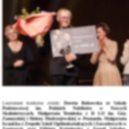
Laureatami konkursu zostali:
Dorota Bukowska ze Szkoły
Podstawowej im. Polskich Noblistów w Nowych
Skalmierzycach, Małgorzata Dembska z II LO im. Gen.
Zamoyskiej i Heleny Modrzejewskiej w Poznaniu, Małgorzata
Iwanicka z Zespołu Szkół Ogólnokształcących i Zawodowych w
Zagórowie oraz Elżbieta Kaźmierska z Zespół Szkolno-