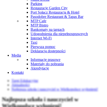
Parking
Restauracje Garden City
Port Sołacz Restauracja & Hotel
Pasodobre Restaurant & Tapas Bar
MTP Cafe
MTP Bistro
Bankomaty na targach
Udogodnienia dla niepełnosprawnych
Internet Wi-Fi
Taxi
Pierwsza pomoc
Deklaracja dostępności
Media
Informacje prasowe
Materiały do pobrania
Akredytacje
Kontakt
Targi Edukacyjne
Aktualności
Najlepsza szkoła i nauczyciel w Wielkopolsce wyłonieni!
Najlepsza szkoła i nauczyciel w
Wielkopolsce wyłonieni!