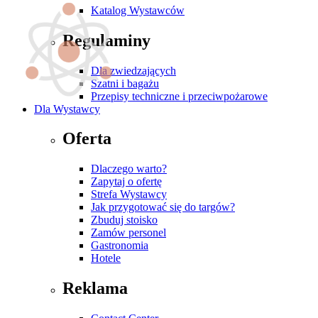
Katalog Wystawców
Regulaminy
Dla zwiedzających
Szatni i bagażu
Przepisy techniczne i przeciwpożarowe
Dla Wystawcy
Oferta
Dlaczego warto?
Zapytaj o ofertę
Strefa Wystawcy
Jak przygotować się do targów?
Zbuduj stoisko
Zamów personel
Gastronomia
Hotele
Reklama