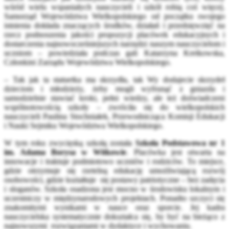
wśród wielu wspaniałych nauczycieli i szkół robią coś więcej.
Samorząd Województwa Wielkopolskiego od początku swojego
istnienia dokłada znaczących środków, działań i przedsięwzięć na
rzecz podnoszenia jakości propozycji placówek edukacyjnych i
dostarczenia najnowocześniejszych narzędzi naszym nauczycielom i
uczniom – powiedziała podczas gali Katarzyna Kretkowska,
Członkini Zarządu Województwa Wielkopolskiego.
– Tak jak ta statuetka ma skrzydła, tak Wy dodajecie skrzydeł
dzieciom i młodzieży, żeby mogli wyfrunąć z gniazda i
samodzielnie stawiać kroki, pełni wiedzy, ale też doświadczeni
wspólnotowością szkoły – zwróciła się do wielkopolskich
nauczycieli Paulina Stochniałek, Przewodnicząca Komisji Edukacji
i Nauki Sejmiku Województwa Wielkopolskiego.
W tym roku zwycięską szkołą została
Szkoła Podstawowa nr 1
im. Adama Borysa w Witkowie
. Placówka jest otwarta na
innowacje i traktuje podmiotowo uczniów i rodziców. To miejsce,
gdzie otrzymuje się rzetelną edukację umożliwiającą rozwój
osobowości, gdzie kształtuje się postawy patriotyczne – bez zadęcia
i sloganów. Szkoła osadzona jest mocno w środowisku lokalnym i
uczestniczy w międzynarodowych projektach. Ponadto szczyci się
znakomitymi wynikami w nauce oraz sporcie. Jej kadra
nauczycielska systematycznie dokształca się, by być na bieżąco z
najnowszymi rozwiązaniami w dydaktyce i wychowaniu.