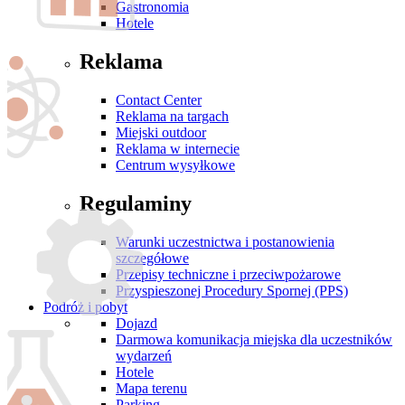
Gastronomia
Hotele
Reklama
Contact Center
Reklama na targach
Miejski outdoor
Reklama w internecie
Centrum wysyłkowe
Regulaminy
Warunki uczestnictwa i postanowienia
szczegółowe
Przepisy techniczne i przeciwpożarowe
Przyspieszonej Procedury Spornej (PPS)
Podróż i pobyt
Dojazd
Darmowa komunikacja miejska dla uczestników
wydarzeń
Hotele
Mapa terenu
Parking