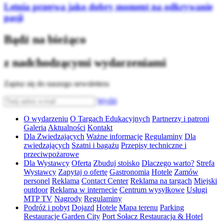
Letnia przerwa jako dobry moment na odkrywanie
pasji
Bądź na bieżąco
z nadchodzącymi wydarzeniami
Zapisz się do naszego newslettera
Wyślij
O wydarzeniu
O Targach Edukacyjnych
Partnerzy i patroni
Galeria
Aktualności
Kontakt
Dla Zwiedzających
Ważne informacje
Regulaminy
Dla
zwiedzających
Szatni i bagażu
Przepisy techniczne i
przeciwpożarowe
Dla Wystawcy
Oferta
Zbuduj stoisko
Dlaczego warto?
Strefa
Wystawcy
Zapytaj o ofertę
Gastronomia
Hotele
Zamów
personel
Reklama
Contact Center
Reklama na targach
Miejski
outdoor
Reklama w internecie
Centrum wysyłkowe
Usługi
MTP TV
Nagrody
Regulaminy
Podróż i pobyt
Dojazd
Hotele
Mapa terenu
Parking
Restauracje Garden City
Port Sołacz Restauracja & Hotel