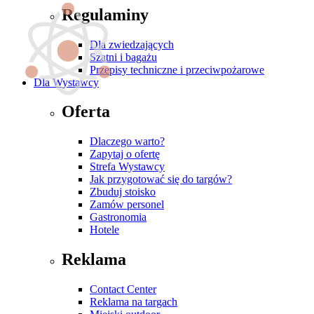
Regulaminy
Dla zwiedzających
Szatni i bagażu
Przepisy techniczne i przeciwpożarowe
Dla Wystawcy
Oferta
Dlaczego warto?
Zapytaj o ofertę
Strefa Wystawcy
Jak przygotować się do targów?
Zbuduj stoisko
Zamów personel
Gastronomia
Hotele
Reklama
Contact Center
Reklama na targach