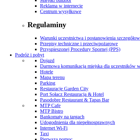
Miejski outdoor
Reklama w internecie
Centrum wysyłkowe
Regulaminy
Warunki uczestnictwa i postanowienia szczegóło
Przepisy techniczne i przeciwpożarowe
Przyspieszonej Procedury Spornej (PPS)
Podróż i pobyt
Dojazd
Darmowa komunikacja miejska dla uczestników 
Hotele
Mapa terenu
Parking
Restauracje Garden City
Port Sołacz Restauracja & Hotel
Pasodobre Restaurant & Tapas Bar
MTP Cafe
MTP Bistro
Bankomaty na targach
Udogodnienia dla niepełnosprawnych
Internet Wi-Fi
Taxi
Pierwsza pomoc