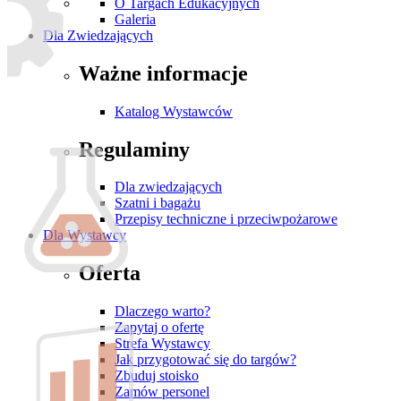
O Targach Edukacyjnych
Galeria
Dla Zwiedzających
Ważne informacje
Katalog Wystawców
Regulaminy
Dla zwiedzających
Szatni i bagażu
Przepisy techniczne i przeciwpożarowe
Dla Wystawcy
Oferta
Dlaczego warto?
Zapytaj o ofertę
Strefa Wystawcy
Jak przygotować się do targów?
Zbuduj stoisko
Zamów personel