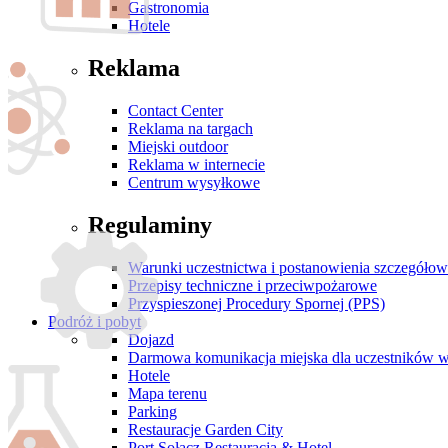
Gastronomia
Hotele
Reklama
Contact Center
Reklama na targach
Miejski outdoor
Reklama w internecie
Centrum wysyłkowe
Regulaminy
Warunki uczestnictwa i postanowienia szczegóło
Przepisy techniczne i przeciwpożarowe
Przyspieszonej Procedury Spornej (PPS)
Podróż i pobyt
Dojazd
Darmowa komunikacja miejska dla uczestników 
Hotele
Mapa terenu
Parking
Restauracje Garden City
Port Sołacz Restauracja & Hotel