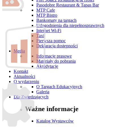
Pasodobre Restaurant & Tapas Bar
MTP Cafe
MTP Bistro
Bankomaty na targach
Udogodnienia dla niepełnosprawnych
Internet Wi-Fi
Taxi
Pierwsza pomoc
Deklaracja dostępności
Media
Informacje prasowe
Materiały do pobrania
Akredytacje
Kontakt
Aktualności
O wydarzeniu
O Targach Edukacyjnych
Galeria
Dla Zwiedzających
Ważne informacje
Katalog Wystawców