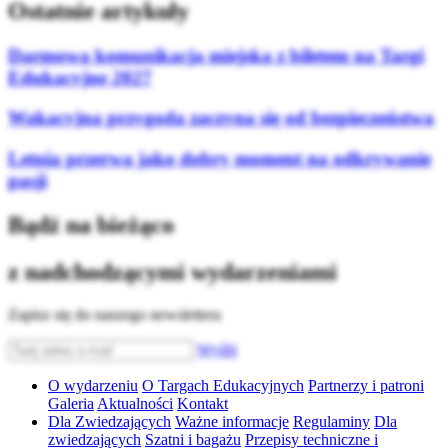
Ostatnie artykuły
Darmowa komunikacja miejska z biletem na Targi
Edukacyjne 2027
Wakacyjna przygoda zaczyna się od bezpieczeństwa
Letnia przerwa jako dobry moment na odkrywanie
pasji
Bądź na bieżąco
z nadchodzącymi wydarzeniami
Zapisz się do naszego newslettera
Wyślij
O wydarzeniu
O Targach Edukacyjnych
Partnerzy i patroni
Galeria
Aktualności
Kontakt
Dla Zwiedzających
Ważne informacje
Regulaminy
Dla
zwiedzających
Szatni i bagażu
Przepisy techniczne i