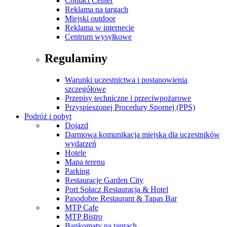
Contact Center
Reklama na targach
Miejski outdoor
Reklama w internecie
Centrum wysyłkowe
Regulaminy
Warunki uczestnictwa i postanowienia
szczegółowe
Przepisy techniczne i przeciwpożarowe
Przyspieszonej Procedury Spornej (PPS)
Podróż i pobyt
Dojazd
Darmowa komunikacja miejska dla uczestników
wydarzeń
Hotele
Mapa terenu
Parking
Restauracje Garden City
Port Sołacz Restauracja & Hotel
Pasodobre Restaurant & Tapas Bar
MTP Cafe
MTP Bistro
Bankomaty na targach