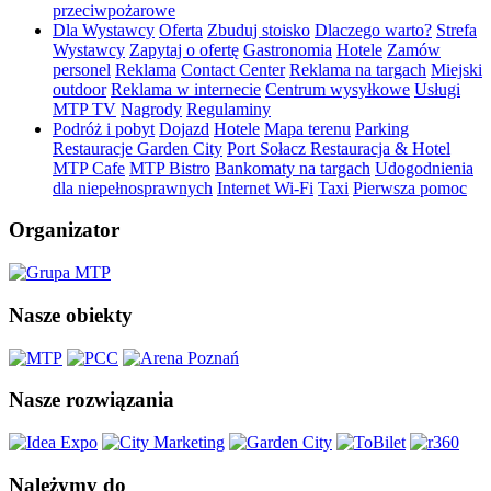
przeciwpożarowe
Dla Wystawcy
Oferta
Zbuduj stoisko
Dlaczego warto?
Strefa
Wystawcy
Zapytaj o ofertę
Gastronomia
Hotele
Zamów
personel
Reklama
Contact Center
Reklama na targach
Miejski
outdoor
Reklama w internecie
Centrum wysyłkowe
Usługi
MTP TV
Nagrody
Regulaminy
Podróż i pobyt
Dojazd
Hotele
Mapa terenu
Parking
Restauracje Garden City
Port Sołacz Restauracja & Hotel
MTP Cafe
MTP Bistro
Bankomaty na targach
Udogodnienia
dla niepełnosprawnych
Internet Wi-Fi
Taxi
Pierwsza pomoc
Organizator
Nasze obiekty
Nasze rozwiązania
Należymy do