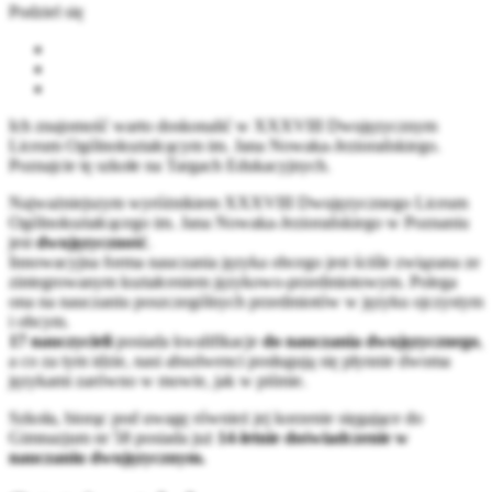
Podziel się
Ich znajomość warto doskonalić w XXXVIII Dwujęzycznym
Liceum Ogólnokształcącym im. Jana Nowaka-Jeziorańskiego.
Poznajcie tę szkołe na Targach Edukacyjnych.
Najważniejszym wyróżnikiem XXXVIII Dwujęzycznego Liceum
Ogólnokształcącego im. Jana Nowaka-Jeziorańskiego w Poznaniu
jest
dwujęzyczność
.
Innowacyjna forma nauczania języka obcego jest ściśle związana ze
zintegrowanym kształceniem językowo-przedmiotowym. Polega
ona na nauczaniu poszczególnych przedmiotów w języku ojczystym
i obcym.
17
nauczycieli
posiada kwalifikacje
do nauczania dwujęzycznego
,
a co za tym idzie, nasi absolwenci posługują się płynnie dwoma
językami zarówno w mowie, jak w piśmie.
Szkoła, biorąc pod uwagę również jej korzenie sięgające do
Gimnazjum nr 58 posiada już
14-letnie doświadczenie w
nauczaniu dwujęzycznym.