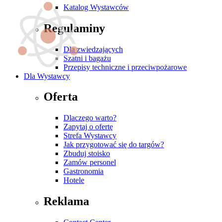
Katalog Wystawców
Regulaminy
Dla zwiedzających
Szatni i bagażu
Przepisy techniczne i przeciwpożarowe
Dla Wystawcy
Oferta
Dlaczego warto?
Zapytaj o ofertę
Strefa Wystawcy
Jak przygotować się do targów?
Zbuduj stoisko
Zamów personel
Gastronomia
Hotele
Reklama