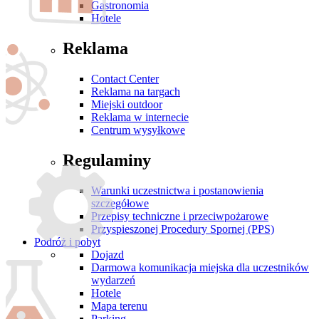
Gastronomia
Hotele
Reklama
Contact Center
Reklama na targach
Miejski outdoor
Reklama w internecie
Centrum wysyłkowe
Regulaminy
Warunki uczestnictwa i postanowienia
szczegółowe
Przepisy techniczne i przeciwpożarowe
Przyspieszonej Procedury Spornej (PPS)
Podróż i pobyt
Dojazd
Darmowa komunikacja miejska dla uczestników
wydarzeń
Hotele
Mapa terenu
Parking