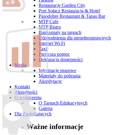
Restauracje Garden City
Port Sołacz Restauracja & Hotel
Pasodobre Restaurant & Tapas Bar
MTP Cafe
MTP Bistro
Bankomaty na targach
Udogodnienia dla niepełnosprawnych
Internet Wi-Fi
Taxi
Pierwsza pomoc
Deklaracja dostępności
Media
Informacje prasowe
Materiały do pobrania
Akredytacje
Kontakt
Aktualności
O wydarzeniu
O Targach Edukacyjnych
Galeria
Dla Zwiedzających
Ważne informacje