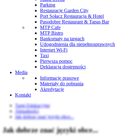
Parking
Restauracje Garden City
Port Sołacz Restauracja & Hotel
Pasodobre Restaurant & Tapas Bar
MTP Cafe
MTP Bistro
Bankomaty na targach
Udogodnienia dla niepełnosprawnych
Internet Wi-Fi
Taxi
Pierwsza pomoc
Deklaracja dostępności
Media
Informacje prasowe
Materiały do pobrania
Akredytacje
Kontakt
Targi Edukacyjne
Aktualności
Jak dobrze znać języki obce...
Jak dobrze znać języki obce...