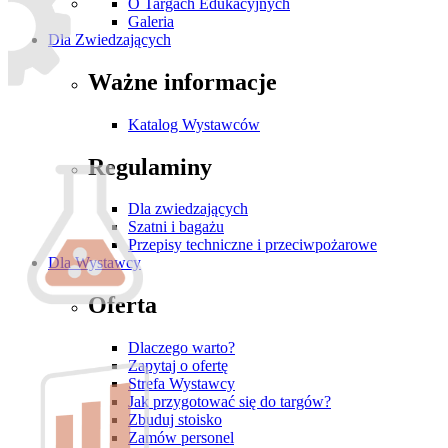
O Targach Edukacyjnych
Galeria
Dla Zwiedzających
Ważne informacje
Katalog Wystawców
Regulaminy
Dla zwiedzających
Szatni i bagażu
Przepisy techniczne i przeciwpożarowe
Dla Wystawcy
Oferta
Dlaczego warto?
Zapytaj o ofertę
Strefa Wystawcy
Jak przygotować się do targów?
Zbuduj stoisko
Zamów personel