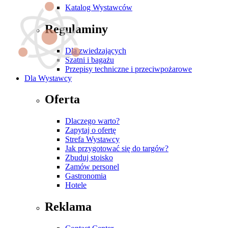
Katalog Wystawców
Regulaminy
Dla zwiedzających
Szatni i bagażu
Przepisy techniczne i przeciwpożarowe
Dla Wystawcy
Oferta
Dlaczego warto?
Zapytaj o ofertę
Strefa Wystawcy
Jak przygotować się do targów?
Zbuduj stoisko
Zamów personel
Gastronomia
Hotele
Reklama