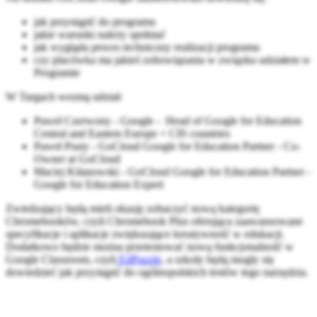
jak przystąpić do programu
jakie warunki należy spełniać
jak wygląda proces techniczny realizacji programu
czy placówka ma jakieś zobowiązania w związku udziałem w
Programie
W Targach wezmą udział:
Paweł Czerwony - Google - Head of Google for Education
Central and Eastern Europe + CIS countries
Paweł Psuty - GoCloud Google for Education Partner - Co-
Owner at GoCloud
Maciej Kilanowski - GoCloud Google for Education Partner -
Google for Education Expert
Zwiedzający będą mieli okazję zobaczyć nową kategorię
Chromebooków, czyli Chromebook Plus oferująca zaawansowane
specyfikacje i aplikacje zwiększające kreatywność w edukacji.
Dodatkowo będzie można przetestować nową funkcjonalność w
Google Classroom, czyli
EdPuzzle
, a szkoły będą mogły się
dowiedzieć jak przystąpić do ogólnopolskich testów tego narzędzia.