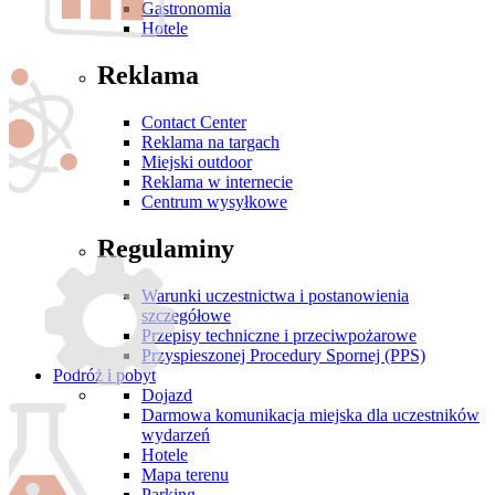
Gastronomia
Hotele
Reklama
Contact Center
Reklama na targach
Miejski outdoor
Reklama w internecie
Centrum wysyłkowe
Regulaminy
Warunki uczestnictwa i postanowienia
szczegółowe
Przepisy techniczne i przeciwpożarowe
Przyspieszonej Procedury Spornej (PPS)
Podróż i pobyt
Dojazd
Darmowa komunikacja miejska dla uczestników
wydarzeń
Hotele
Mapa terenu
Parking