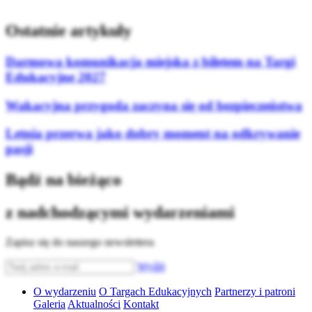
Ostatnie artykuły
Darmowa komunikacja miejska z biletem na Targi
Edukacyjne 2027
Wakacyjna przygoda zaczyna się od bezpieczeństwa
Letnia przerwa jako dobry moment na odkrywanie
pasji
Bądź na bieżąco
z nadchodzącymi wydarzeniami
Zapisz się do naszego newslettera
Wyślij
O wydarzeniu
O Targach Edukacyjnych
Partnerzy i patroni
Galeria
Aktualności
Kontakt