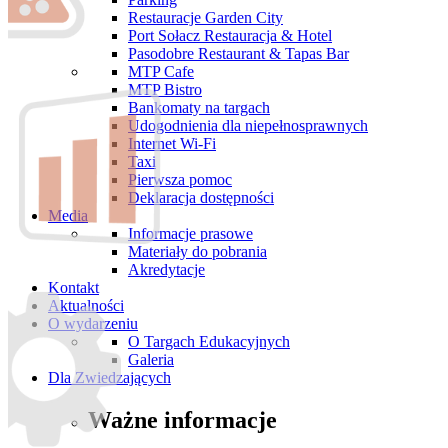
Restauracje Garden City
Port Sołacz Restauracja & Hotel
Pasodobre Restaurant & Tapas Bar
MTP Cafe
MTP Bistro
Bankomaty na targach
Udogodnienia dla niepełnosprawnych
Internet Wi-Fi
Taxi
Pierwsza pomoc
Deklaracja dostępności
Media
Informacje prasowe
Materiały do pobrania
Akredytacje
Kontakt
Aktualności
O wydarzeniu
O Targach Edukacyjnych
Galeria
Dla Zwiedzających
Ważne informacje