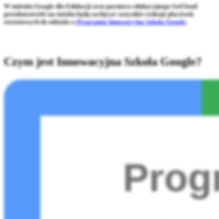
W imieniu
Google dla Edukacji
oraz partnera edukacyjnego GoCloud
przedstawiciele na stoisku będą zachęcać wszystkie rodzaje placówek
oświatowych do udziału w
Programie Innowacyjna Szkoła Google
.
Czym jest Innowacyjna Szkoła Google?