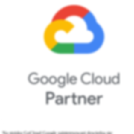
Na stoisku GoCloud Google zainteresowani dowiedzą się: