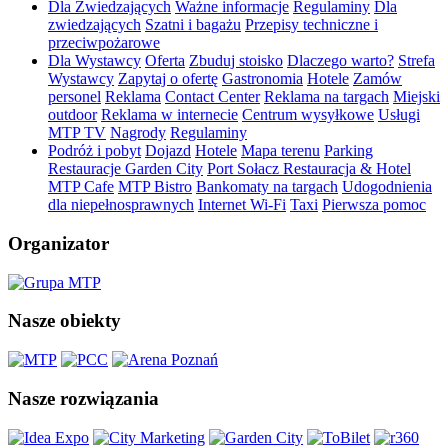
Dla Zwiedzających
Ważne informacje
Regulaminy
Dla
zwiedzających
Szatni i bagażu
Przepisy techniczne i
przeciwpożarowe
Dla Wystawcy
Oferta
Zbuduj stoisko
Dlaczego warto?
Strefa
Wystawcy
Zapytaj o ofertę
Gastronomia
Hotele
Zamów
personel
Reklama
Contact Center
Reklama na targach
Miejski
outdoor
Reklama w internecie
Centrum wysyłkowe
Usługi
MTP TV
Nagrody
Regulaminy
Podróż i pobyt
Dojazd
Hotele
Mapa terenu
Parking
Restauracje Garden City
Port Sołacz Restauracja & Hotel
MTP Cafe
MTP Bistro
Bankomaty na targach
Udogodnienia
dla niepełnosprawnych
Internet Wi-Fi
Taxi
Pierwsza pomoc
Organizator
Nasze obiekty
Nasze rozwiązania