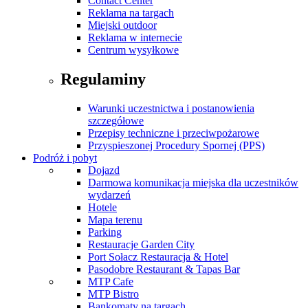
Contact Center
Reklama na targach
Miejski outdoor
Reklama w internecie
Centrum wysyłkowe
Regulaminy
Warunki uczestnictwa i postanowienia
szczegółowe
Przepisy techniczne i przeciwpożarowe
Przyspieszonej Procedury Spornej (PPS)
Podróż i pobyt
Dojazd
Darmowa komunikacja miejska dla uczestników
wydarzeń
Hotele
Mapa terenu
Parking
Restauracje Garden City
Port Sołacz Restauracja & Hotel
Pasodobre Restaurant & Tapas Bar
MTP Cafe
MTP Bistro
Bankomaty na targach