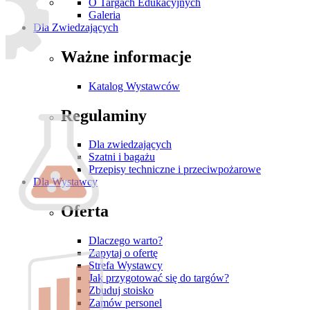
O Targach Edukacyjnych
Galeria
Dla Zwiedzających
Ważne informacje
Katalog Wystawców
Regulaminy
Dla zwiedzających
Szatni i bagażu
Przepisy techniczne i przeciwpożarowe
Dla Wystawcy
Oferta
Dlaczego warto?
Zapytaj o ofertę
Strefa Wystawcy
Jak przygotować się do targów?
Zbuduj stoisko
Zamów personel