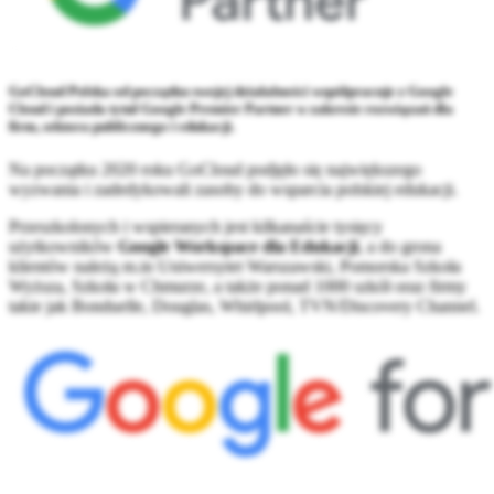
GoCloud Polska
od początku swojej działalności współpracuje z
Google
Cloud
i posiada tytuł Google Premier Partner w zakresie rozwiązań dla
firm, sektora publicznego i edukacji.
Na początku 2020 roku GoCloud podjęło się największego
wyzwania i zadedykowali zasoby do wsparcia polskiej edukacji.
Przeszkolonych i wspieranych jest kilkanaście tysięcy
użytkowników
Google Workspace dla Edukacji
, a do grona
klientów należą m.in Uniwersytet Warszawski, Pomorska Szkoła
Wyższa, Szkoła w Chmurze, a także ponad 1000 szkół oraz firmy
takie jak Bonduelle, Douglas, Whirlpool, TVN/Discovery Channel.