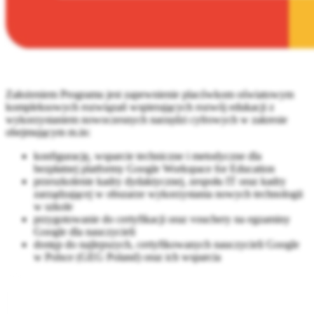
Założeniem Programu jest zapewnienie placówkom oświatowym
kompleksowych rozwiązań wspierających rozwój edukacji z
wykorzystaniem nowoczesnych narzędzi cyfrowych w zakresie
obejmującym m.in:
konfigurację, wsparcie techniczne i metodyczne dla
bezpłatnej platformy Google Workspace for Education
przeszkolenie kadry dydaktycznej, zespołu IT oraz kadry
zarządzającej w obszarze wykorzystania nowych technologii
w szkole
przygotowanie do certyfikacji oraz vouchery na egzaminy
Google dla nauczycieli
dostęp do najlepszych, certyfikowanych nauczycieli Google
w Polsce (GEG Poland) oraz ich wsparcia