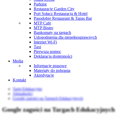
Parking
Restauracje Garden City
Port Sołacz Restauracja & Hotel
Pasodobre Restaurant & Tapas Bar
MTP Cafe
MTP Bistro
Bankomaty na targach
Udogodnienia dla niepełnosprawnych
Internet Wi-Fi
Taxi
Pierwsza pomoc
Deklaracja dostępności
Media
Informacje prasowe
Materiały do pobrania
Akredytacje
Kontakt
Targi Edukacyjne
Aktualności
Google zagości na Targach Edukacyjnych
Google zagości na Targach Edukacyjnych