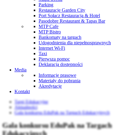
Parking
Restauracje Garden City
Port Sołacz Restauracja & Hotel
Pasodobre Restaurant & Tapas Bar
MTP Cafe
MTP Bistro
Bankomaty na targach
Udogodnienia dla niepełnosprawnych
Internet Wi-Fi
Taxi
Pierwsza pomoc
Deklaracja dostępności
Media
Informacje prasowe
Materiały do pobrania
Akredytacje
Kontakt
Targi Edukacyjne
Aktualności
Gala konkursu EduPak na Targach Edukacyjnych
Gala konkursu EduPak na Targach
Edukacyjnych