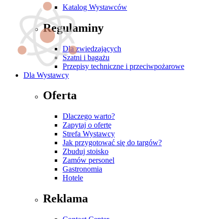
Katalog Wystawców
Regulaminy
Dla zwiedzających
Szatni i bagażu
Przepisy techniczne i przeciwpożarowe
Dla Wystawcy
Oferta
Dlaczego warto?
Zapytaj o ofertę
Strefa Wystawcy
Jak przygotować się do targów?
Zbuduj stoisko
Zamów personel
Gastronomia
Hotele
Reklama