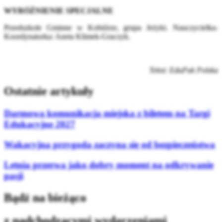
WYRÓŻNIENIE SPECJALNE
Przedszkole Gminne w Kobiórze, grupa Jeżyki. Nauczycielka-
Koordynatorka: Aneta Klimek-Graczyk.
Tekst: EduPak Polska
Ostatnie artykuły
Darmowa komunikacja miejska z biletem na Targi
Edukacyjne 2027
Wakacyjna przygoda zaczyna się od bezpieczeństwa
Letnia przerwa jako dobry moment na odkrywanie
pasji
Bądź na bieżąco
z nadchodzącymi wydarzeniami