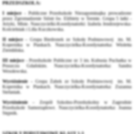
PRZEDSZKOLA:
I miejsce
- Publiczne Przedszkole Niezapominajka prowadzone
przez Zgromadzenie Sióstr św. Elżbiety w Śremie. Grupa 5 latki -
Jeżyki, Misie. Nauczycielki-Koordynatorki: Izabela Jendrzejewska-
Kościelniak i Lilla Kuczkowska.
II miejsce
– Grupa Biedronek ze Szkoły Podstawowej im. M.
Kopernika w Piaskach. Nauczycielka-Koordynatorka: Wioletta
Ziemlińska.
III miejsce
- Przedszkole Publiczne nr 3 im. Kubusia Puchatka w
Pruszczu Gdańskim. Nauczycielka-Koordynatorka: Sandra
Wesołowska.
Wyróżnienie
– Grupa Żabek ze Szkoły Podstawowej im. M.
Kopernika w Piaskach. Nauczycielka-Koordynatorka: Zuzanna
Stefaniak.
Wyróżnienie
– Zespół Szkolno-Przedszkolny w Zagrodnie
Przedszkole Samorządowe. Nauczycielka-Koordynatorka: Joanna
Stępnik.
SZKOŁY PODSTAWOWE KLASY 1-3