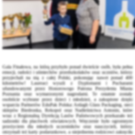
Gala Finałowa, na którą przybyło ponad dwieście osób, była pełna
emocji, radości i uśmiechów przedszkolaków oraz uczniów, którzy
przyjechali na nią z całej Polski, pokonując nawet ponad 400
kilometrów! Laureaci wyszli z Dyplomami i Pucharami
ufundowanymi przez Honorowego Patrona Prezydenta Miasta
Poznania oraz wymarzonymi nagrodami. Te ostatnie zostały
osobiście wybrane przez dzieci i młodzież, a zakupione dzięki
wsparciu Partnerów EduPak Polska: Ardagh Glass Packaging, sieci
sklepów Biedronka, Rekopol oraz Nadleśnictwa Antonin, które
wraz z Regionalną Dyrekcją Lasów Państwowych przekazało też
sadzonki dla placówek oświatowych. Wręczenie było ogromnym
przeżyciem dla młodych uczestników oraz nauczycieli, którzy
otrzymali też karty podarunkowe, a niejednemu rodzicowi zakręciła