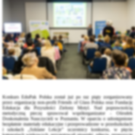
Konkurs EduPak Polska został już po raz piąty zorganizowany
przez organizację non-profit Friends of Glass Polska oraz Fundację
Edukacja dla Przyszłości Zielony Motyl. Nad poprawnością
metodyczną pieczę sprawował współorganizator - Ośrodek
Doskonalenia Nauczycieli w Poznaniu. W oparciu o udostępnione
bezpłatnie materiały edukacyjne i przeprowadzone w przedszkolach
i szkołach „Szklane Lekcje” uczestnicy konkursu, w pięciu
kategoriach wiekowych, przygotowali piosenki, zdjęcia, propozycje