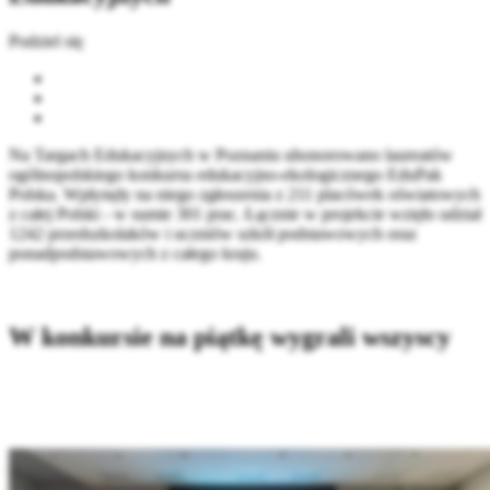
Podziel się
Na Targach Edukacyjnych w Poznaniu uhonorowano laureatów
ogólnopolskiego konkursu edukacyjno-ekologicznego EduPak
Polska. Wpłynęły na niego zgłoszenia z 211 placówek oświatowych
z całej Polski - w sumie 301 prac. Łącznie w projekcie wzięło udział
1242 przedszkolaków i uczniów szkół podstawowych oraz
ponadpodstawowych z całego kraju.
W konkursie na piątkę wygrali wszyscy