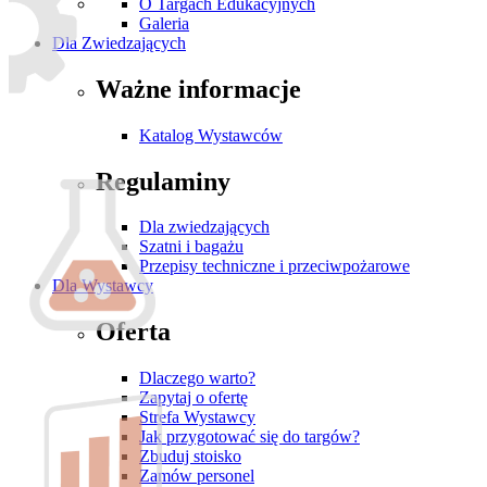
O Targach Edukacyjnych
Galeria
Dla Zwiedzających
Ważne informacje
Katalog Wystawców
Regulaminy
Dla zwiedzających
Szatni i bagażu
Przepisy techniczne i przeciwpożarowe
Dla Wystawcy
Oferta
Dlaczego warto?
Zapytaj o ofertę
Strefa Wystawcy
Jak przygotować się do targów?
Zbuduj stoisko
Zamów personel