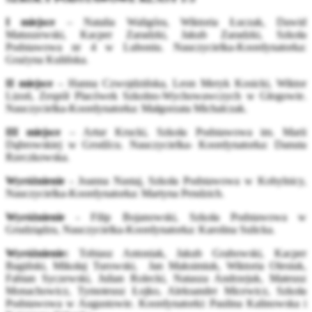
I miejsce
– Natalia Waligóra, Wiktoria Łuczak, Dawid
Matuszewski, Kacper Zaradzki, Jakub Zaradzki, Szkoła
Podstawowa nr 4 w Luboniu. Nauczycielka-Koordynatorka:
Grażyna Kulińska.
II miejsce
– Hanna Czwojdzińska, Leon Meryk Kosicki, Wiktor
Lizoń, Zespół Placówek Szkolno-Wychowawczych w Głogowie.
Nauczycielka-Koordynatorka: Małgorzata Michalczak.
III miejsce
– Artur Krucki, Szkoła Podstawowa im. Marii
Dąbrowskiej w Grodźcu. Nauczycielka- Koordynatorka: Danuta
Rzeczkowska.
Wyróżnienie
- Joanna Nastaj, Szkoła Podstawowa w Kobylnicy,
Nauczycielka-Koordynatorka: Martyna Pendzich.
Wyróżnienie
- Filip Bojanowski, Szkoła Podstawowa w
Grudziądzu, Nauczycielka-Koordynatorka: Karolina Sulicka.
Wyróżnienie:
Tobiasz Antoniak, Jakub Grabowski, Kacper
Bagiński, Mikołaj Turowski, Jan Maksimiuk, Wiktoria Olesiuk,
Fabian Syczewski, Julian Rolecki, Natasza Andrzejuk, Mateusz
Monachowicz, Tymoteusz Łojko, Aleksander Micewicz, Szkoła
Podstawowa w Augustowie. Koordynatorki: Paulina Kalinowska i