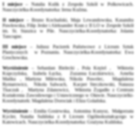
I miejsce
– Natalia Kulik z Zespołu Szkół w Polkowicach.
Nauczycielka-Koordynatorka: Irena Kuźma.
II miejsce
– Bruno Kochański, Maja Lewandowska, Kasandra
Pawłowska, Filip Jeske i Aleksander Kran z II LO w Zespole Szkół
im. St. Staszica w Pile. Nauczycielka-Koordynatorka: Jolanta
Tancogne.
III miejsce
– Juliusz Paciorek Państwowe z Liceum Sztuk
Plastycznych w Poznaniu. Nauczycielka-Koordynatorka: Ewa
Grochowska.
Wyróżnienie
– Sebastian Bielecki , Pola Krężel , Wiktoria
Kupczyńska, Izabela Łęcka, Zuzanna Łuczkiewicz, Amelia
Mańka , Martyna Milewska, Nikola Pawelec, Magdalena
Rymarowicz, Nikola Salwach, Kacper Steczkowski, Natasza
Tkaczuk , Martyna Zdanowicz, Wiktoria Żygadło z Centrum
Kształcenia Zawodowego i Ustawicznego w Oławie. Nauczycielki-
Koordynatork: Magdalena Dorociak i Eliza Golańska.
Wyróżnienie
– Emilia Gosiewska, Antonina Kunysz, Małgorzata
Kycler, Natalia Sulińska z 8 Liceum Ogólnokształcącego w
Katowicach. Nauczycielka-Koordynatorka: Grażyna Kulińska.