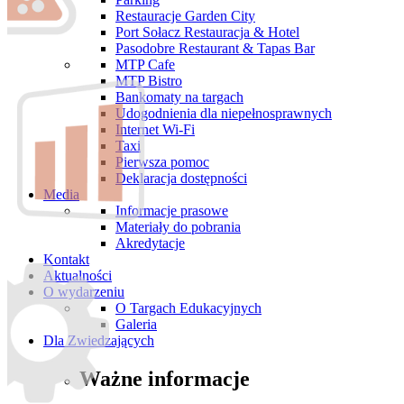
Restauracje Garden City
Port Sołacz Restauracja & Hotel
Pasodobre Restaurant & Tapas Bar
MTP Cafe
MTP Bistro
Bankomaty na targach
Udogodnienia dla niepełnosprawnych
Internet Wi-Fi
Taxi
Pierwsza pomoc
Deklaracja dostępności
Media
Informacje prasowe
Materiały do pobrania
Akredytacje
Kontakt
Aktualności
O wydarzeniu
O Targach Edukacyjnych
Galeria
Dla Zwiedzających
Ważne informacje