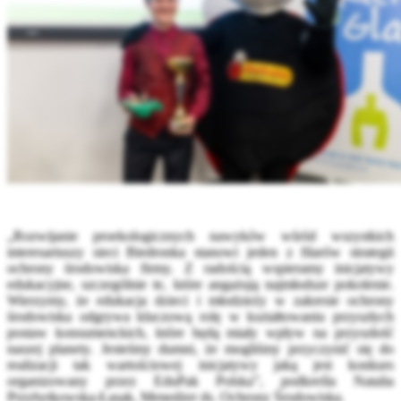
„Rozwijanie proekologicznych nawyków wśród wszystkich
interesariuszy sieci Biedronka stanowi jeden z filarów strategii
ochrony środowiska firmy. Z radością wspieramy inicjatywy
edukacyjne, szczególnie te, które angażują najmłodsze pokolenie.
Wierzymy, że edukacja dzieci i młodzieży w zakresie ochrony
środowiska odgrywa kluczową rolę w kształtowaniu przyszłych
postaw konsumenckich, które będą miały wpływ na przyszłość
naszej planety. Jesteśmy dumni, że mogliśmy przyczynić się do
realizacji tak wartościowej inicjatywy jaką jest konkurs
organizowany przez EduPak Polska”, podkreśla Natalia
Przybytkowska-Łasak, Menedżer ds. Ochrony Środowiska.