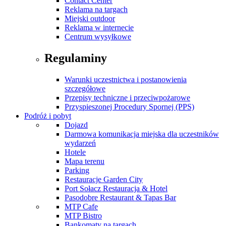
Contact Center
Reklama na targach
Miejski outdoor
Reklama w internecie
Centrum wysyłkowe
Regulaminy
Warunki uczestnictwa i postanowienia
szczegółowe
Przepisy techniczne i przeciwpożarowe
Przyspieszonej Procedury Spornej (PPS)
Podróż i pobyt
Dojazd
Darmowa komunikacja miejska dla uczestników
wydarzeń
Hotele
Mapa terenu
Parking
Restauracje Garden City
Port Sołacz Restauracja & Hotel
Pasodobre Restaurant & Tapas Bar
MTP Cafe
MTP Bistro
Bankomaty na targach