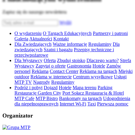
Zapisz się do naszego newslettera
Wyślij
O wydarzeniu
O Targach Edukacyjnych
Partnerzy i patroni
Galeria
Aktualności
Kontakt
Dla Zwiedzających
Ważne informacje
Regulaminy
Dla
zwiedzających
Szatni i bagażu
Przepisy techniczne i
przeciwpożarowe
Dla Wystawcy
Oferta
Zbuduj stoisko
Dlaczego warto?
Strefa
Wystawcy
Zapytaj o ofertę
Gastronomia
Hotele
Zamów
personel
Reklama
Contact Center
Reklama na targach
Miejski
outdoor
Reklama w internecie
Centrum wysyłkowe
Usługi
MTP TV
Nagrody
Regulaminy
Podróż i pobyt
Dojazd
Hotele
Mapa terenu
Parking
Restauracje Garden City
Port Sołacz Restauracja & Hotel
MTP Cafe
MTP Bistro
Bankomaty na targach
Udogodnienia
dla niepełnosprawnych
Internet Wi-Fi
Taxi
Pierwsza pomoc
Organizator