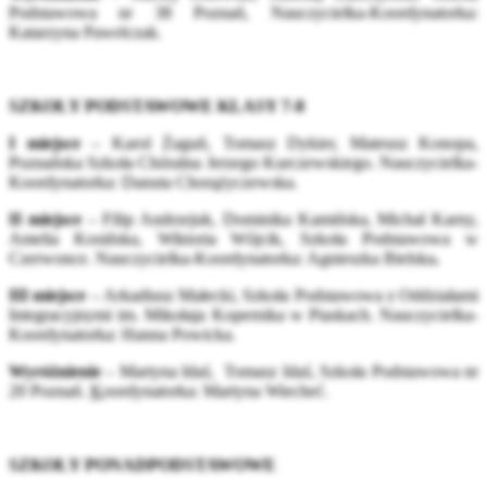
Podstawowa nr 38 Poznań, Nauczycielka-Koordynatorka:
Katarzyna Pawelczak.
SZKOŁY PODSTAWOWE KLASY 7-8
I miejsce
– Karol Żaguń, Tomasz Dykier, Mateusz Konopa,
Poznańska Szkoła Chóralna Jerzego Kurczewskiego. Nauczycielka-
Koordynatorka: Danuta Chorążyczewska.
II miejsce
– Filip Andrzejuk, Dominika Kamińska, Michał Karny,
Amelia Kosińska, Wiktoria Wójcik, Szkoła Podstawowa w
Czerwonce. Nauczycielka-Koordynatorka: Agnieszka Bielska
.
III miejsce
– Arkadiusz Małecki, Szkoła Podstawowa z Oddziałami
Integracyjnymi im. Mikołaja Kopernika w Piaskach. Nauczycielka-
Koordynatorka: Hanna Powicka.
Wyróżnienie
– Martyna Idaś, Tomasz Idaś, Szkoła Podstawowa nr
20 Poznań.
K
oordynatorka: Martyna Wiecheć.
SZKOŁY PONADPODSTAWOWE