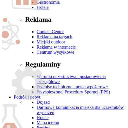
Gastronomia
Hotele
Reklama
Contact Center
Reklama na targach
Miejski outdoor
Reklama w internecie
Centrum wysyłkowe
Regulaminy
Warunki uczestnictwa i postanowienia
szczegółowe
Przepisy techniczne i przeciwpożarowe
Przyspieszonej Procedury Spornej (PPS)
Podróż i pobyt
Dojazd
Darmowa komunikacja miejska dla uczestników
wydarzeń
Hotele
Mapa terenu
Parking