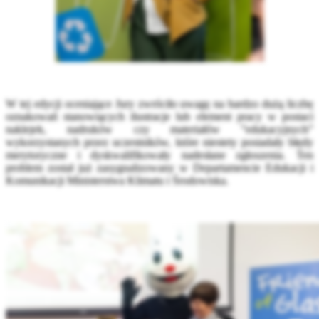
W tej edycji oceniające Jury zwróciło uwagę na bardzo dużą liczbę
oznakowań stanowiących ilustracje lub element pracy w postaci
naklejek, nadruków czy materiałów ”edukacyjnych”
wykorzystanych przez uczestników, które niestety posiadały błędy
merytoryczne i dyskwalifikowały nadesłane zgłoszenia. Ten
problem został już zasygnalizowany w Departamencie Edukacji i
Komunikacji Ministerstwa Klimatu i Środowiska.