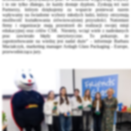
i to nie tylko dlatego, że każdy dostaje dyplom. Zyskują też nasi
Partnerzy, którym dziękujemy za wsparcie ponieważ razem
wpływamy na świadome wybory młodych ludzi, którzy otrzymują
możliwość kształtowania zrównoważonej przyszłości. Natomiast
firmy i organizacje mają przestrzeń do realizacji swojej misji
edukacyjnej oraz celów CSR. Niestety, wciąż wiele z nadesłanych
prac zawierało błędy merytoryczne. To pokazuje, że
zapotrzebowanie na wiedzę jest nadal duże” – informuje Barbara
Maciałczyk, marketing manager Ardagh Glass Packaging - Europe,
przewodnicząca jury.