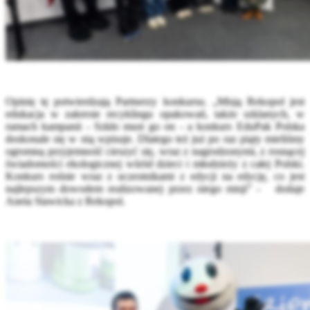
Opinię tę potwierdzają Partnerzy konkursu. „Misją Rekopol jest
edukacja w zakresie recyklingu opakowań, także szklanych, w
ramach kampanii - Szkło must go on - a konkurs EduPak Polska
doskonale się w nią wpisuje. Dlatego też już po raz piąty mieliśmy
ogromną przyjemność cieszyć się, wraz z nagrodzonymi, z rosnącej
świadomości ekologicznej wśród dzieci i młodzieży z całej Polski.
Konkurs rośnie wraz z uczestnikami z edycji na edycję, co jest
najlepszym dowodem realizowanej przez niego misji” - dodaje
Aneta Stawicka z Rekopol.