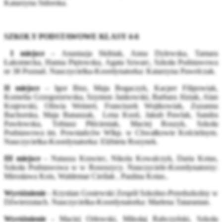
Katarzyna Sidorska.
SZKOŁY PODSTAWOWE KLASY 4-6
I miejsce
– Anastazja Skibiak, Anna Dylewska, Tamara
Łakomecka, Hanna Piętowska, Agata Szwarc, Szkoła Podstawowa
nr 38 Poznań. Nauczycielka-Koordynatorka: Katarzyna Pawelczak.
II miejsce
– Igor Bisz, Maja Bogaczyk, Kacper Filipowiak,
Kornelia Grzegorzewska, Szymon Jankowski, Barbara Józiak, Alan
Krajewski, Oliwia Weinert, Franciszek Wojtkowiak, Zuzanna
Bachorska, Maja Banaszak, Lena Ksoń, Jakub Pawlak, Sandra
Pawłowska, Tobiasz Płócieniak, Maciej Roszyk, Szkoła
Podstawowa im. Powstańców Wlkp. w Chwałkowie Kościelnym.
Nauczycielka-Koordynatorka: Elżbieta Rozynek.
III miejsce
– Natasza Krawiec, Nikola Kowalczyk, Daria Kotas,
Szkoła Podstawowa w w Rososzycy. Nauczyciele-Koordynatorzy:
Mirosława Kois, Waldemar Cieślak , Paulina Kotas..
Wyróżnienie
- Krystian Gosiewski Zespół Szkolno-Przedszkolny w
Dźwierzutach. Nauczycielka-Koordynatorka: Marlena Tataranian.
Wyróżnienie
- Maciej Orłowski, Mikołaj Rabczyński, Szkoła