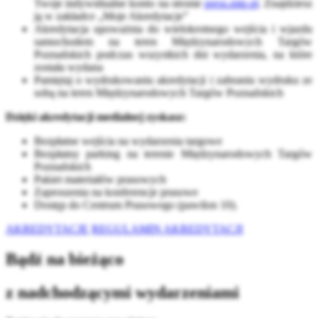
Twoje indywidualne konto na stronie
press.mtp.pl
. Znajdziesz
ją w zakładce „Moje Akredytacje”
Akredytacja upoważnia do wielokrotnego wejścia i wjazdu
samochodem na teren Międzynarodowych Targów
Poznańskich podczas wszystkich dni wydarzenia, na które
została wydana
Pamiętaj o wydrukowaniu akredytacji i zabraniu wydruku ze
sobą na teren Międzynarodowych Targów Poznańskich
Dzięki akredytacji medialnej zyskasz:
Bezpłatne wejścia na wydarzenia targowe
Bezpłatny parking na terenie Międzynarodowych Targów
Poznańskich
Pakiet materiałów prasowych
Zaproszenia na konferencje prasowe
Dostęp do Centrum Prasowego (pawilon 10).
AKREDYTACJE
REGULAMIN AKREDYTACJI
Bądź na bieżąco
z nadchodzącymi wydarzeniami