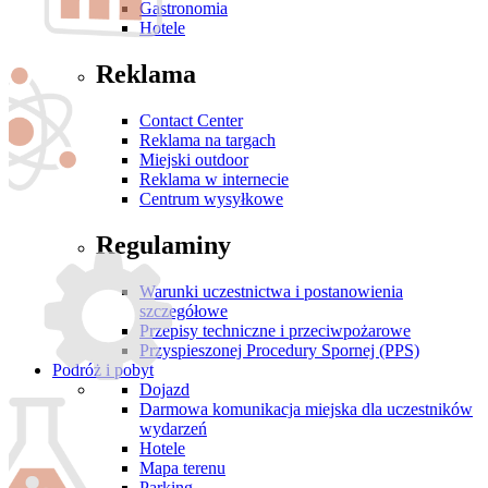
Gastronomia
Hotele
Reklama
Contact Center
Reklama na targach
Miejski outdoor
Reklama w internecie
Centrum wysyłkowe
Regulaminy
Warunki uczestnictwa i postanowienia
szczegółowe
Przepisy techniczne i przeciwpożarowe
Przyspieszonej Procedury Spornej (PPS)
Podróż i pobyt
Dojazd
Darmowa komunikacja miejska dla uczestników
wydarzeń
Hotele
Mapa terenu
Parking