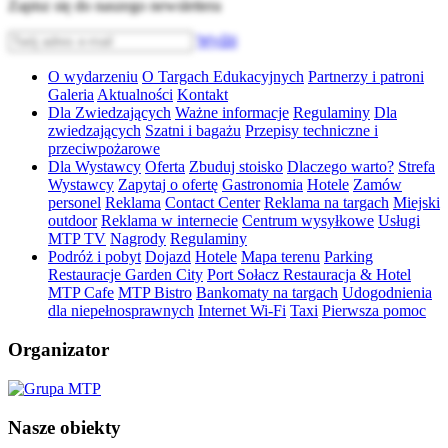
Zapisz się do naszego newslettera
Wyślij
O wydarzeniu
O Targach Edukacyjnych
Partnerzy i patroni
Galeria
Aktualności
Kontakt
Dla Zwiedzających
Ważne informacje
Regulaminy
Dla
zwiedzających
Szatni i bagażu
Przepisy techniczne i
przeciwpożarowe
Dla Wystawcy
Oferta
Zbuduj stoisko
Dlaczego warto?
Strefa
Wystawcy
Zapytaj o ofertę
Gastronomia
Hotele
Zamów
personel
Reklama
Contact Center
Reklama na targach
Miejski
outdoor
Reklama w internecie
Centrum wysyłkowe
Usługi
MTP TV
Nagrody
Regulaminy
Podróż i pobyt
Dojazd
Hotele
Mapa terenu
Parking
Restauracje Garden City
Port Sołacz Restauracja & Hotel
MTP Cafe
MTP Bistro
Bankomaty na targach
Udogodnienia
dla niepełnosprawnych
Internet Wi-Fi
Taxi
Pierwsza pomoc
Organizator
Nasze obiekty