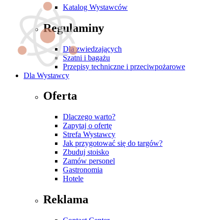
Katalog Wystawców
Regulaminy
Dla zwiedzających
Szatni i bagażu
Przepisy techniczne i przeciwpożarowe
Dla Wystawcy
Oferta
Dlaczego warto?
Zapytaj o ofertę
Strefa Wystawcy
Jak przygotować się do targów?
Zbuduj stoisko
Zamów personel
Gastronomia
Hotele
Reklama