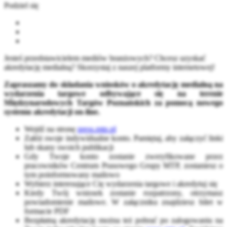
Podziel się
Jesteś przedstawicielem mediów branżowych? Chcesz uzyskać
akredytację medialną? Skorzystaj z naszej platformy internetowej!
Zapraszamy do składania wniosków o akredytację medialną na
wydarzenia targowe odbywające się na terenie
Międzynarodowych Targów Poznańskich za pomocą nowego
systemu akredytacji
on-line.
Wejdź na stronę
press.mtp.pl
Załóż swoje indywidualne konto. Pamiętaj, aby załączyć linki
lub skany swoich publikacji
Gdy Twoje konto zostanie zweryfikowane przez
pracowników Centrum Prasowego Grupy MTP, zostaniesz o
tym poinformowany mailowo
Wybierz interesujące Cię wydarzenia targowe i akredytuj się
Kiedy Twój wniosek zostanie rozpatrzony, otrzymasz
powiadomienie mailowe. W załączniku znajdziesz bilet w
formacie PDF
Bezpłatną akredytację można też pobrać po zalogowaniu na