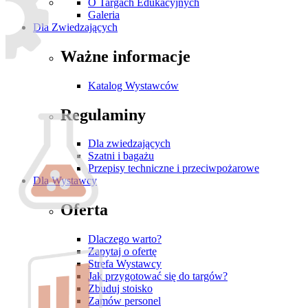
O Targach Edukacyjnych
Galeria
Dla Zwiedzających
Ważne informacje
Katalog Wystawców
Regulaminy
Dla zwiedzających
Szatni i bagażu
Przepisy techniczne i przeciwpożarowe
Dla Wystawcy
Oferta
Dlaczego warto?
Zapytaj o ofertę
Strefa Wystawcy
Jak przygotować się do targów?
Zbuduj stoisko
Zamów personel