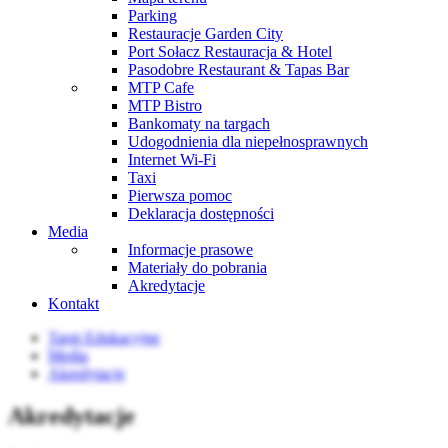
Parking
Restauracje Garden City
Port Sołacz Restauracja & Hotel
Pasodobre Restaurant & Tapas Bar
MTP Cafe
MTP Bistro
Bankomaty na targach
Udogodnienia dla niepełnosprawnych
Internet Wi-Fi
Taxi
Pierwsza pomoc
Deklaracja dostępności
Media
Informacje prasowe
Materiały do pobrania
Akredytacje
Kontakt
Targi Edukacyjne
Media
Akredytacje
Akredytacje