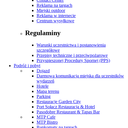
Contact Center
Reklama na targach
Miejski outdoor
Reklama w internecie
Centrum wysyłkowe
Regulaminy
Warunki uczestnictwa i postanowienia
szczegółowe
Przepisy techniczne i przeciwpożarowe
Przyspieszonej Procedury Spornej (PPS)
Podróż i pobyt
Dojazd
Darmowa komunikacja miejska dla uczestników
wydarzeń
Hotele
Mapa terenu
Parking
Restauracje Garden City
Port Sołacz Restauracja & Hotel
Pasodobre Restaurant & Tapas Bar
MTP Cafe
MTP Bistro
Bankomaty na targach