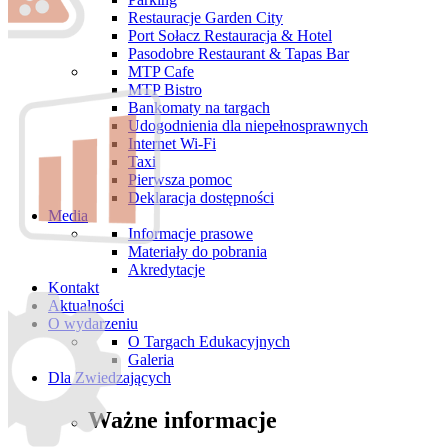
Restauracje Garden City
Port Sołacz Restauracja & Hotel
Pasodobre Restaurant & Tapas Bar
MTP Cafe
MTP Bistro
Bankomaty na targach
Udogodnienia dla niepełnosprawnych
Internet Wi-Fi
Taxi
Pierwsza pomoc
Deklaracja dostępności
Media
Informacje prasowe
Materiały do pobrania
Akredytacje
Kontakt
Aktualności
O wydarzeniu
O Targach Edukacyjnych
Galeria
Dla Zwiedzających
Ważne informacje