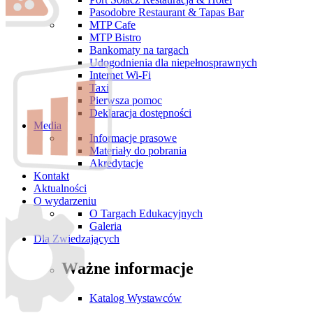
Pasodobre Restaurant & Tapas Bar
MTP Cafe
MTP Bistro
Bankomaty na targach
Udogodnienia dla niepełnosprawnych
Internet Wi-Fi
Taxi
Pierwsza pomoc
Deklaracja dostępności
Media
Informacje prasowe
Materiały do pobrania
Akredytacje
Kontakt
Aktualności
O wydarzeniu
O Targach Edukacyjnych
Galeria
Dla Zwiedzających
Ważne informacje
Katalog Wystawców