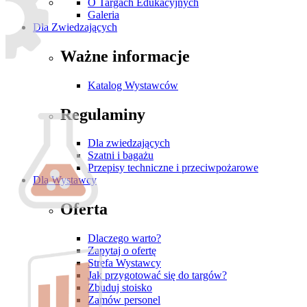
O Targach Edukacyjnych
Galeria
Dla Zwiedzających
Ważne informacje
Katalog Wystawców
Regulaminy
Dla zwiedzających
Szatni i bagażu
Przepisy techniczne i przeciwpożarowe
Dla Wystawcy
Oferta
Dlaczego warto?
Zapytaj o ofertę
Strefa Wystawcy
Jak przygotować się do targów?
Zbuduj stoisko
Zamów personel