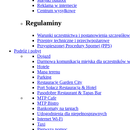
Miejski outdoor
Reklama w internecie
Centrum wysyłkowe
Regulaminy
Warunki uczestnictwa i postanowienia szczegóło
Przepisy techniczne i przeciwpożarowe
Przyspieszonej Procedury Spornej (PPS)
Podróż i pobyt
Dojazd
Darmowa komunikacja miejska dla uczestników 
Hotele
Mapa terenu
Parking
Restauracje Garden City
Port Sołacz Restauracja & Hotel
Pasodobre Restaurant & Tapas Bar
MTP Cafe
MTP Bistro
Bankomaty na targach
Udogodnienia dla niepełnosprawnych
Internet Wi-Fi
Taxi
Pierwsza pomoc