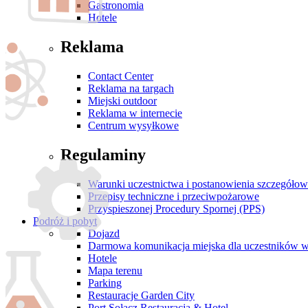
Gastronomia
Hotele
Reklama
Contact Center
Reklama na targach
Miejski outdoor
Reklama w internecie
Centrum wysyłkowe
Regulaminy
Warunki uczestnictwa i postanowienia szczegóło
Przepisy techniczne i przeciwpożarowe
Przyspieszonej Procedury Spornej (PPS)
Podróż i pobyt
Dojazd
Darmowa komunikacja miejska dla uczestników 
Hotele
Mapa terenu
Parking
Restauracje Garden City
Port Sołacz Restauracja & Hotel