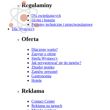
Regulaminy
Dla zwiedzających
Szatni i bagażu
Przepisy techniczne i przeciwpożarowe
Dla Wystawcy
Oferta
Dlaczego warto?
Zapytaj o ofertę
Strefa Wystawcy
Jak przygotować się do targów?
Zbuduj stoisko
Zamów personel
Gastronomia
Hotele
Reklama
Contact Center
Reklama na targach