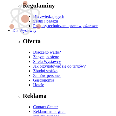
Regulaminy
Dla zwiedzających
Szatni i bagażu
Przepisy techniczne i przeciwpożarowe
Dla Wystawcy
Oferta
Dlaczego warto?
Zapytaj o ofertę
Strefa Wystawcy
Jak przygotować się do targów?
Zbuduj stoisko
Zamów personel
Gastronomia
Hotele
Reklama
Contact Center
Reklama na targach