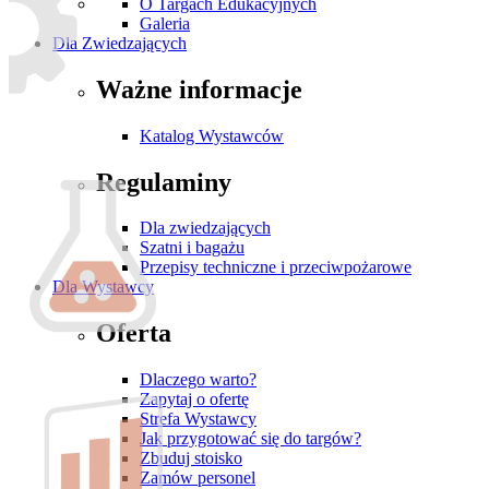
O Targach Edukacyjnych
Galeria
Dla Zwiedzających
Ważne informacje
Katalog Wystawców
Regulaminy
Dla zwiedzających
Szatni i bagażu
Przepisy techniczne i przeciwpożarowe
Dla Wystawcy
Oferta
Dlaczego warto?
Zapytaj o ofertę
Strefa Wystawcy
Jak przygotować się do targów?
Zbuduj stoisko
Zamów personel