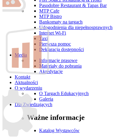
Pasodobre Restaurant & Tapas Bar
MTP Cafe
MTP Bistro
Bankomaty na targach
Udogodnienia dla niepełnosprawnych
Internet Wi-Fi
Taxi
Pierwsza pomoc
Deklaracja dostępności
Media
Informacje prasowe
Materiały do pobrania
Akredytacje
Kontakt
Aktualności
O wydarzeniu
O Targach Edukacyjnych
Galeria
Dla Zwiedzających
Ważne informacje
Katalog Wystawców