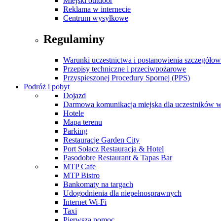
Miejski outdoor
Reklama w internecie
Centrum wysyłkowe
Regulaminy
Warunki uczestnictwa i postanowienia szczegóło
Przepisy techniczne i przeciwpożarowe
Przyspieszonej Procedury Spornej (PPS)
Podróż i pobyt
Dojazd
Darmowa komunikacja miejska dla uczestników 
Hotele
Mapa terenu
Parking
Restauracje Garden City
Port Sołacz Restauracja & Hotel
Pasodobre Restaurant & Tapas Bar
MTP Cafe
MTP Bistro
Bankomaty na targach
Udogodnienia dla niepełnosprawnych
Internet Wi-Fi
Taxi
Pierwsza pomoc