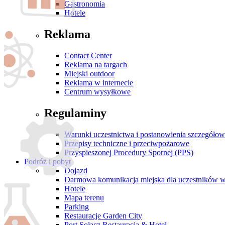
Gastronomia
Hotele
Reklama
Contact Center
Reklama na targach
Miejski outdoor
Reklama w internecie
Centrum wysyłkowe
Regulaminy
Warunki uczestnictwa i postanowienia szczegóło
Przepisy techniczne i przeciwpożarowe
Przyspieszonej Procedury Spornej (PPS)
Podróż i pobyt
Dojazd
Darmowa komunikacja miejska dla uczestników 
Hotele
Mapa terenu
Parking
Restauracje Garden City
Port Sołacz Restauracja & Hotel