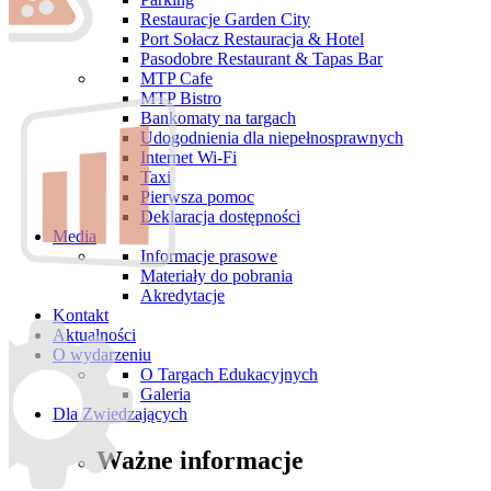
Restauracje Garden City
Port Sołacz Restauracja & Hotel
Pasodobre Restaurant & Tapas Bar
MTP Cafe
MTP Bistro
Bankomaty na targach
Udogodnienia dla niepełnosprawnych
Internet Wi-Fi
Taxi
Pierwsza pomoc
Deklaracja dostępności
Media
Informacje prasowe
Materiały do pobrania
Akredytacje
Kontakt
Aktualności
O wydarzeniu
O Targach Edukacyjnych
Galeria
Dla Zwiedzających
Ważne informacje