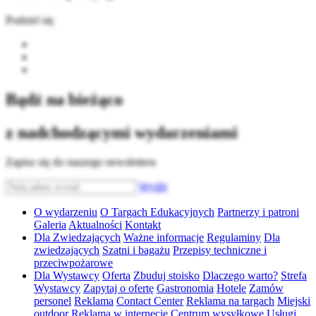
Podziel się
Bądź na bieżąco
z nadchodzącymi wydarzeniami
Zapisz się do naszego newslettera
Wyślij
O wydarzeniu
O Targach Edukacyjnych
Partnerzy i patroni
Galeria
Aktualności
Kontakt
Dla Zwiedzających
Ważne informacje
Regulaminy
Dla
zwiedzających
Szatni i bagażu
Przepisy techniczne i
przeciwpożarowe
Dla Wystawcy
Oferta
Zbuduj stoisko
Dlaczego warto?
Strefa
Wystawcy
Zapytaj o ofertę
Gastronomia
Hotele
Zamów
personel
Reklama
Contact Center
Reklama na targach
Miejski
outdoor
Reklama w internecie
Centrum wysyłkowe
Usługi