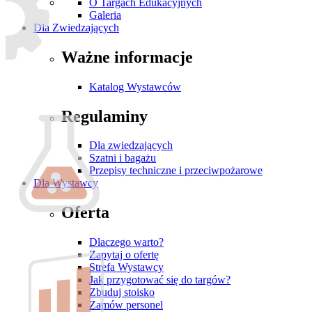
O Targach Edukacyjnych
Galeria
Dla Zwiedzających
Ważne informacje
Katalog Wystawców
Regulaminy
Dla zwiedzających
Szatni i bagażu
Przepisy techniczne i przeciwpożarowe
Dla Wystawcy
Oferta
Dlaczego warto?
Zapytaj o ofertę
Strefa Wystawcy
Jak przygotować się do targów?
Zbuduj stoisko
Zamów personel