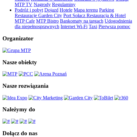
MTP TV
Nagrody
Regulaminy
Podróż i pobyt
Dojazd
Hotele
Mapa terenu
Parking
Restauracje Garden City
Port Sołacz Restauracja & Hotel
MTP Cafe
MTP Bistro
Bankomaty na targach
Udogodnienia
dla niepełnosprawnych
Internet Wi-Fi
Taxi
Pierwsza pomoc
Organizator
Nasze obiekty
Nasze rozwiązania
Należymy do
Dołącz do nas