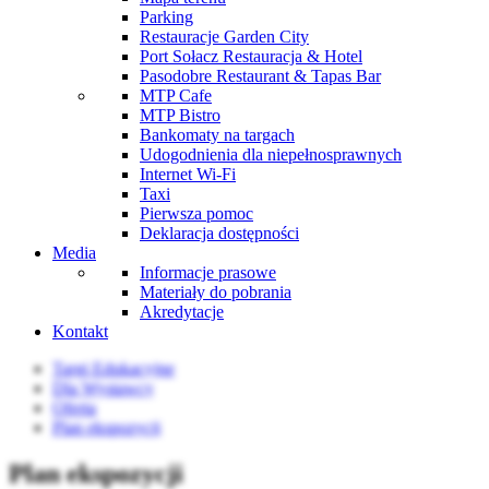
Parking
Restauracje Garden City
Port Sołacz Restauracja & Hotel
Pasodobre Restaurant & Tapas Bar
MTP Cafe
MTP Bistro
Bankomaty na targach
Udogodnienia dla niepełnosprawnych
Internet Wi-Fi
Taxi
Pierwsza pomoc
Deklaracja dostępności
Media
Informacje prasowe
Materiały do pobrania
Akredytacje
Kontakt
Targi Edukacyjne
Dla Wystawcy
Oferta
Plan ekspozycji
Plan ekspozycji