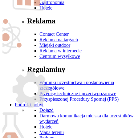
Gastronomia
Hotele
Reklama
Contact Center
Reklama na targach
Miejski outdoor
Reklama w internecie
Centrum wysyłkowe
Regulaminy
Warunki uczestnictwa i postanowienia
szczegółowe
Przepisy techniczne i przeciwpożarowe
Przyspieszonej Procedury Spornej (PPS)
Podróż i pobyt
Dojazd
Darmowa komunikacja miejska dla uczestników
wydarzeń
Hotele
Mapa terenu
Parking