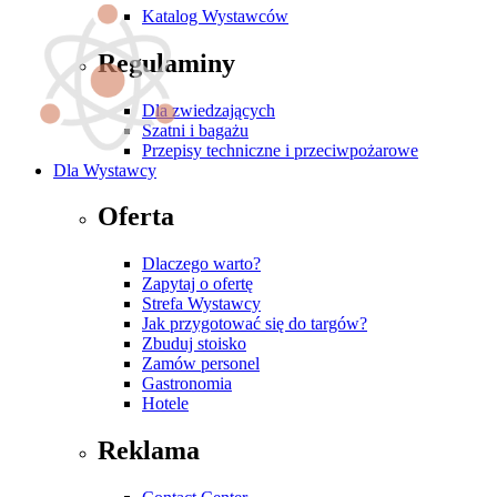
Katalog Wystawców
Regulaminy
Dla zwiedzających
Szatni i bagażu
Przepisy techniczne i przeciwpożarowe
Dla Wystawcy
Oferta
Dlaczego warto?
Zapytaj o ofertę
Strefa Wystawcy
Jak przygotować się do targów?
Zbuduj stoisko
Zamów personel
Gastronomia
Hotele
Reklama