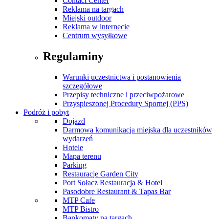
Contact Center
Reklama na targach
Miejski outdoor
Reklama w internecie
Centrum wysyłkowe
Regulaminy
Warunki uczestnictwa i postanowienia
szczegółowe
Przepisy techniczne i przeciwpożarowe
Przyspieszonej Procedury Spornej (PPS)
Podróż i pobyt
Dojazd
Darmowa komunikacja miejska dla uczestników
wydarzeń
Hotele
Mapa terenu
Parking
Restauracje Garden City
Port Sołacz Restauracja & Hotel
Pasodobre Restaurant & Tapas Bar
MTP Cafe
MTP Bistro
Bankomaty na targach