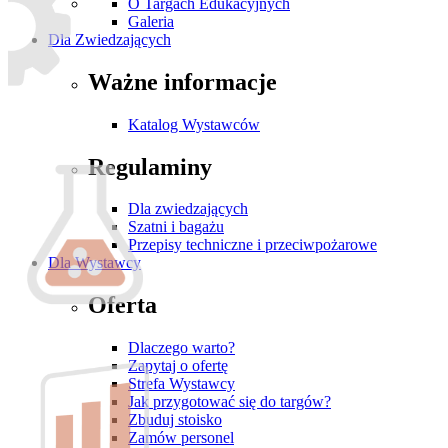
O Targach Edukacyjnych
Galeria
Dla Zwiedzających
Ważne informacje
Katalog Wystawców
Regulaminy
Dla zwiedzających
Szatni i bagażu
Przepisy techniczne i przeciwpożarowe
Dla Wystawcy
Oferta
Dlaczego warto?
Zapytaj o ofertę
Strefa Wystawcy
Jak przygotować się do targów?
Zbuduj stoisko
Zamów personel