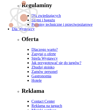
Regulaminy
Dla zwiedzających
Szatni i bagażu
Przepisy techniczne i przeciwpożarowe
Dla Wystawcy
Oferta
Dlaczego warto?
Zapytaj o ofertę
Strefa Wystawcy
Jak przygotować się do targów?
Zbuduj stoisko
Zamów personel
Gastronomia
Hotele
Reklama
Contact Center
Reklama na targach