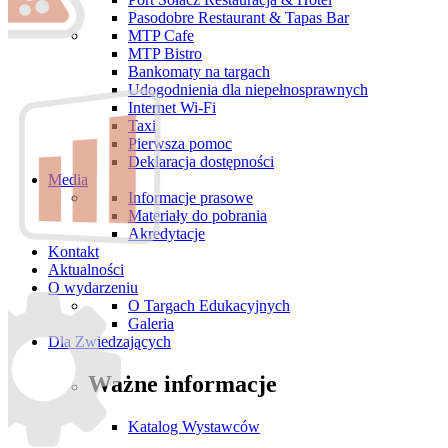
Pasodobre Restaurant & Tapas Bar
MTP Cafe
MTP Bistro
Bankomaty na targach
Udogodnienia dla niepełnosprawnych
Internet Wi-Fi
Taxi
Pierwsza pomoc
Deklaracja dostępności
Media
Informacje prasowe
Materiały do pobrania
Akredytacje
Kontakt
Aktualności
O wydarzeniu
O Targach Edukacyjnych
Galeria
Dla Zwiedzających
Ważne informacje
Katalog Wystawców