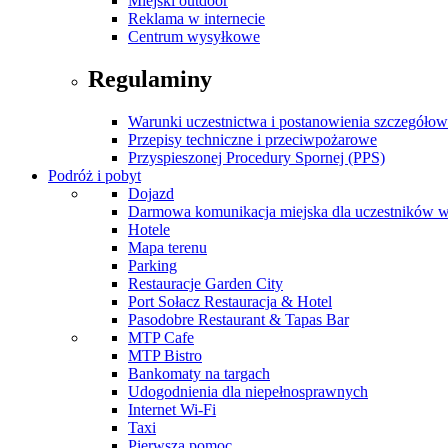
Miejski outdoor
Reklama w internecie
Centrum wysyłkowe
Regulaminy
Warunki uczestnictwa i postanowienia szczegóło
Przepisy techniczne i przeciwpożarowe
Przyspieszonej Procedury Spornej (PPS)
Podróż i pobyt
Dojazd
Darmowa komunikacja miejska dla uczestników 
Hotele
Mapa terenu
Parking
Restauracje Garden City
Port Sołacz Restauracja & Hotel
Pasodobre Restaurant & Tapas Bar
MTP Cafe
MTP Bistro
Bankomaty na targach
Udogodnienia dla niepełnosprawnych
Internet Wi-Fi
Taxi
Pierwsza pomoc