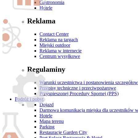
Gastronomia
Hotele
Reklama
Contact Center
Reklama na targach
Miejski outdoor
Reklama w internecie
Centrum wysyłkowe
Regulaminy
Warunki uczestnictwa i postanowienia szczegóło
Przepisy techniczne i przeciwpożarowe
Przyspieszonej Procedury Spornej (PPS)
Podróż i pobyt
Dojazd
Darmowa komunikacja miejska dla uczestników 
Hotele
Mapa terenu
Parking
Restauracje Garden City
Port Sołacz Restauracja & Hotel