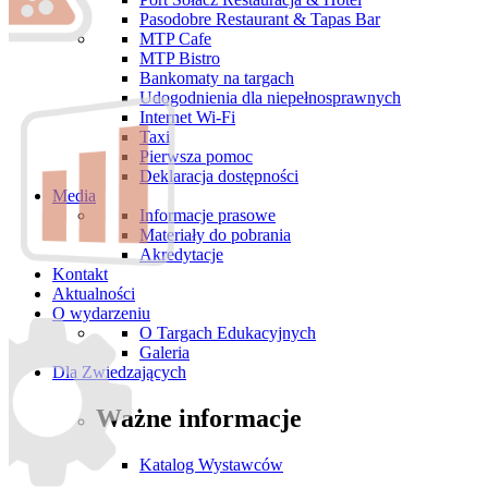
Pasodobre Restaurant & Tapas Bar
MTP Cafe
MTP Bistro
Bankomaty na targach
Udogodnienia dla niepełnosprawnych
Internet Wi-Fi
Taxi
Pierwsza pomoc
Deklaracja dostępności
Media
Informacje prasowe
Materiały do pobrania
Akredytacje
Kontakt
Aktualności
O wydarzeniu
O Targach Edukacyjnych
Galeria
Dla Zwiedzających
Ważne informacje
Katalog Wystawców