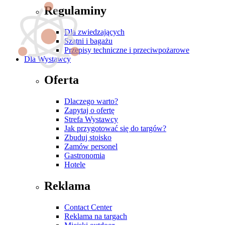
Regulaminy
Dla zwiedzających
Szatni i bagażu
Przepisy techniczne i przeciwpożarowe
Dla Wystawcy
Oferta
Dlaczego warto?
Zapytaj o ofertę
Strefa Wystawcy
Jak przygotować się do targów?
Zbuduj stoisko
Zamów personel
Gastronomia
Hotele
Reklama
Contact Center
Reklama na targach