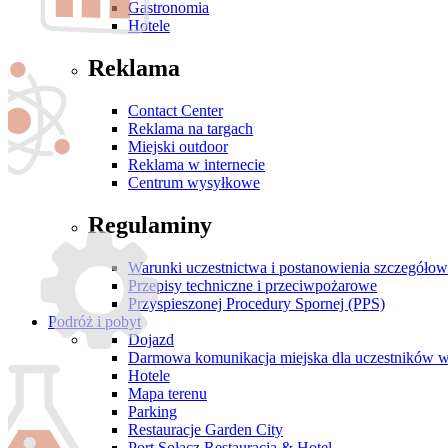
Gastronomia
Hotele
Reklama
Contact Center
Reklama na targach
Miejski outdoor
Reklama w internecie
Centrum wysyłkowe
Regulaminy
Warunki uczestnictwa i postanowienia szczegóło
Przepisy techniczne i przeciwpożarowe
Przyspieszonej Procedury Spornej (PPS)
Podróż i pobyt
Dojazd
Darmowa komunikacja miejska dla uczestników 
Hotele
Mapa terenu
Parking
Restauracje Garden City
Port Sołacz Restauracja & Hotel