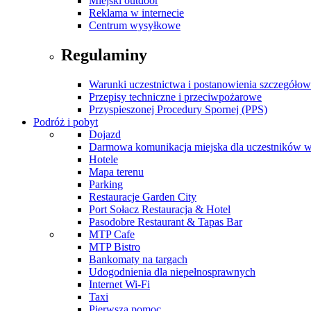
Miejski outdoor
Reklama w internecie
Centrum wysyłkowe
Regulaminy
Warunki uczestnictwa i postanowienia szczegóło
Przepisy techniczne i przeciwpożarowe
Przyspieszonej Procedury Spornej (PPS)
Podróż i pobyt
Dojazd
Darmowa komunikacja miejska dla uczestników 
Hotele
Mapa terenu
Parking
Restauracje Garden City
Port Sołacz Restauracja & Hotel
Pasodobre Restaurant & Tapas Bar
MTP Cafe
MTP Bistro
Bankomaty na targach
Udogodnienia dla niepełnosprawnych
Internet Wi-Fi
Taxi
Pierwsza pomoc