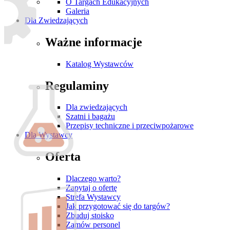
O Targach Edukacyjnych
Galeria
Dla Zwiedzających
Ważne informacje
Katalog Wystawców
Regulaminy
Dla zwiedzających
Szatni i bagażu
Przepisy techniczne i przeciwpożarowe
Dla Wystawcy
Oferta
Dlaczego warto?
Zapytaj o ofertę
Strefa Wystawcy
Jak przygotować się do targów?
Zbuduj stoisko
Zamów personel