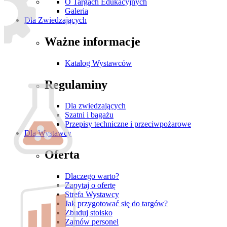
O Targach Edukacyjnych
Galeria
Dla Zwiedzających
Ważne informacje
Katalog Wystawców
Regulaminy
Dla zwiedzających
Szatni i bagażu
Przepisy techniczne i przeciwpożarowe
Dla Wystawcy
Oferta
Dlaczego warto?
Zapytaj o ofertę
Strefa Wystawcy
Jak przygotować się do targów?
Zbuduj stoisko
Zamów personel