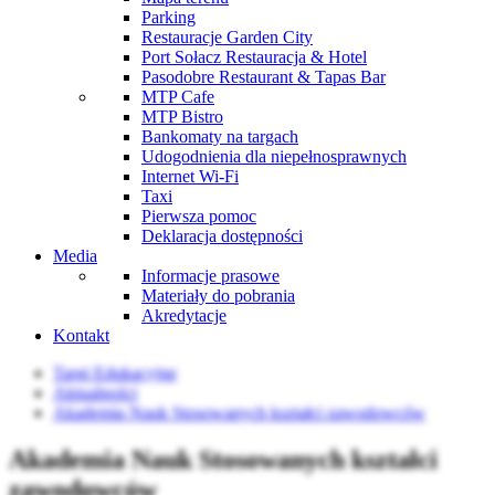
Parking
Restauracje Garden City
Port Sołacz Restauracja & Hotel
Pasodobre Restaurant & Tapas Bar
MTP Cafe
MTP Bistro
Bankomaty na targach
Udogodnienia dla niepełnosprawnych
Internet Wi-Fi
Taxi
Pierwsza pomoc
Deklaracja dostępności
Media
Informacje prasowe
Materiały do pobrania
Akredytacje
Kontakt
Targi Edukacyjne
Aktualności
Akademia Nauk Stosowanych kształci zawodowców
Akademia Nauk Stosowanych kształci
zawodowców