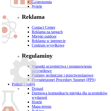
Gastronomia
Hotele
Reklama
Contact Center
Reklama na targach
Miejski outdoor
Reklama w internecie
Centrum wysyłkowe
Regulaminy
Warunki uczestnictwa i postanowienia
szczegółowe
Przepisy techniczne i przeciwpożarowe
Przyspieszonej Procedury Spornej (PPS)
Podróż i pobyt
Dojazd
Darmowa komunikacja miejska dla uczestników
wydarzeń
Hotele
Mapa terenu
Parking