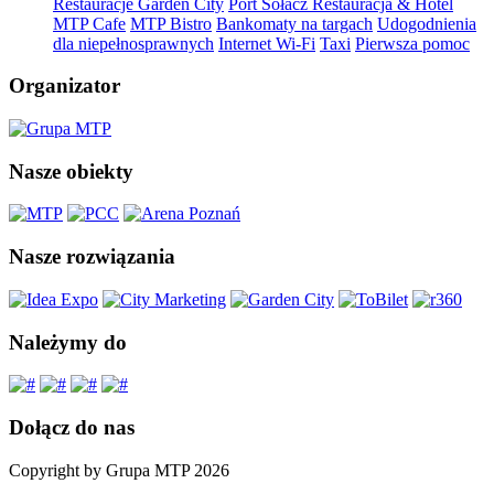
Restauracje Garden City
Port Sołacz Restauracja & Hotel
MTP Cafe
MTP Bistro
Bankomaty na targach
Udogodnienia
dla niepełnosprawnych
Internet Wi-Fi
Taxi
Pierwsza pomoc
Organizator
Nasze obiekty
Nasze rozwiązania
Należymy do
Dołącz do nas
Copyright by Grupa MTP 2026