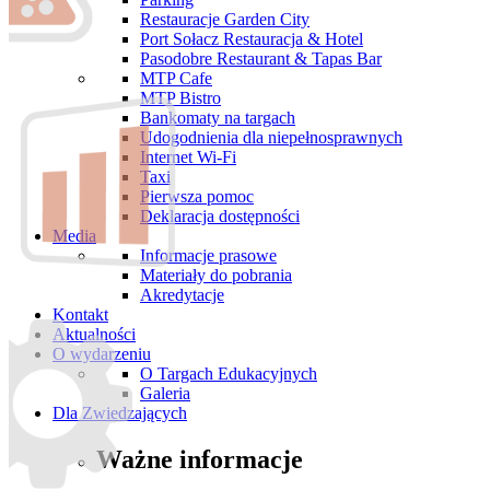
Restauracje Garden City
Port Sołacz Restauracja & Hotel
Pasodobre Restaurant & Tapas Bar
MTP Cafe
MTP Bistro
Bankomaty na targach
Udogodnienia dla niepełnosprawnych
Internet Wi-Fi
Taxi
Pierwsza pomoc
Deklaracja dostępności
Media
Informacje prasowe
Materiały do pobrania
Akredytacje
Kontakt
Aktualności
O wydarzeniu
O Targach Edukacyjnych
Galeria
Dla Zwiedzających
Ważne informacje