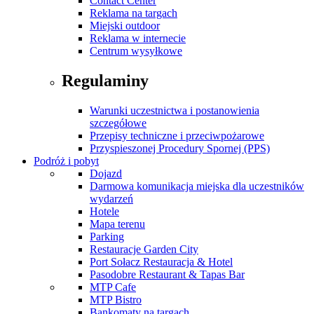
Contact Center
Reklama na targach
Miejski outdoor
Reklama w internecie
Centrum wysyłkowe
Regulaminy
Warunki uczestnictwa i postanowienia
szczegółowe
Przepisy techniczne i przeciwpożarowe
Przyspieszonej Procedury Spornej (PPS)
Podróż i pobyt
Dojazd
Darmowa komunikacja miejska dla uczestników
wydarzeń
Hotele
Mapa terenu
Parking
Restauracje Garden City
Port Sołacz Restauracja & Hotel
Pasodobre Restaurant & Tapas Bar
MTP Cafe
MTP Bistro
Bankomaty na targach